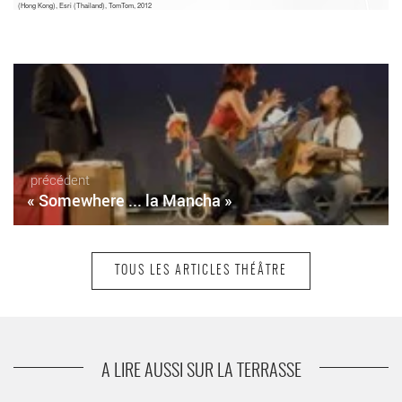
(Hong Kong), Esri (Thailand), TomTom, 2012
précédent
« Somewhere ... la Mancha »
TOUS LES ARTICLES THÉÂTRE
suivant
Et moi alors ?
A LIRE AUSSI SUR LA TERRASSE