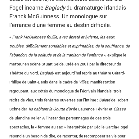
Fogel incarne
Baglady
du dramaturge irlandais
Franck McGuinness. Un monologue sur
l’errance d’une femme au destin difficile.
«
Frank McGuinness fouille, avec âpreté et lyrisme, les eaux
troubles, difficilement sondables et exprimables, de la souffrance, de
l’abandon, de la solitude et de la trahison de l’enfance
», explique le
metteur en scène Stuart Seide. Créé en 2001 par le directeur du
Théâtre du Nord,
Baglady
est aujourd’hui repris au théâtre Gérard-
Philipe de Saint-Denis dans le cadre de
Villes
, manifestation
regroupant, aux côtés du monologue de l’écrivain irlandais, trois
récits de vies, trois fenêtres ouvertes sur l’intime :
Saleté
de Robert
Schneider,
Ils habitent la Goutte d’or
de Laurence Février et
Classe
de Blandine Keller. A l’instar des personnages de ces trois
spectacles, la « femme au sac » interprétée par Cécile Garcia-Fogel
répond à un besoin de dire, de raconter, de recomposer sa vie pour