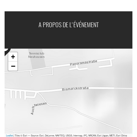
A PROPOS DE L'ÉVÉNEMENT
+
−
Leaflet
| Tiles © Esri — Source: Esri, DeLorme, NAVTEQ, USGS, Intermap, iPC, NRCAN, Esri Japan, METI, Esri China