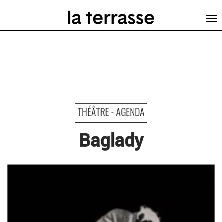
Tog
nav
THÉÂTRE - AGENDA
Baglady