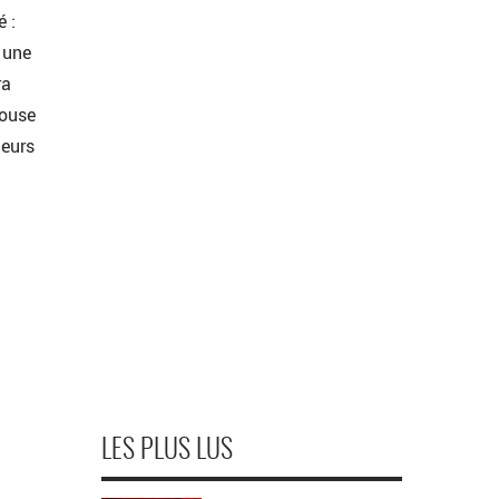
 :
 une
ra
house
ieurs
LES PLUS LUS