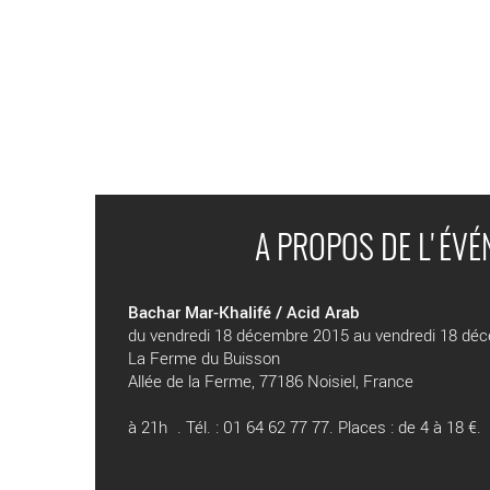
A PROPOS DE L'ÉV
Bachar Mar-Khalifé / Acid Arab
du vendredi 18 décembre 2015 au vendredi 18 dé
La Ferme du Buisson
Allée de la Ferme, 77186 Noisiel, France
à 21h . Tél. : 01 64 62 77 77. Places : de 4 à 18 €.