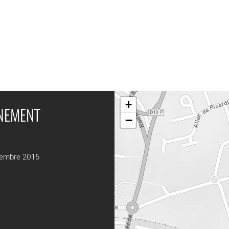
+
ÉNEMENT
−
cembre 2015