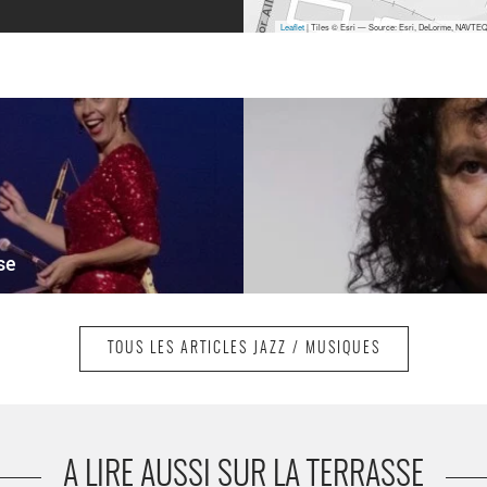
Leaflet
| Tiles © Esri — Source: Esri, DeLorme, NAVTEQ,
se
TOUS LES ARTICLES JAZZ / MUSIQUES
A LIRE AUSSI SUR LA TERRASSE