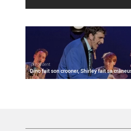
précédent
Dino fait son crooner, Shirley fait sa crâneu