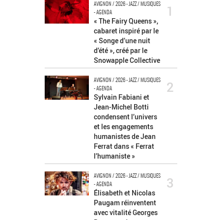
AVIGNON / 2026 - JAZZ / MUSIQUES
1
- AGENDA
« The Fairy Queens »,
cabaret inspiré par le
« Songe d’une nuit
d’été », créé par le
Snowapple Collective
AVIGNON / 2026 - JAZZ / MUSIQUES
2
- AGENDA
Sylvain Fabiani et
Jean-Michel Botti
condensent l’univers
et les engagements
humanistes de Jean
Ferrat dans « Ferrat
l’humaniste »
AVIGNON / 2026 - JAZZ / MUSIQUES
3
- AGENDA
Élisabeth et Nicolas
Paugam réinventent
avec vitalité Georges