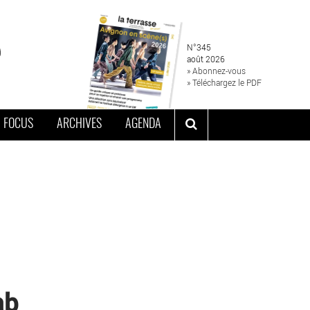
N°345
août 2026
» Abonnez-vous
» Téléchargez le PDF
FOCUS
ARCHIVES
AGENDA
ab