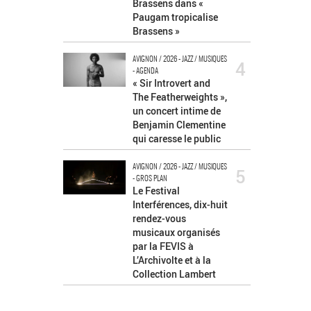
Brassens dans «
Paugam tropicalise
Brassens »
AVIGNON / 2026 - JAZZ / MUSIQUES
4
- AGENDA
« Sir Introvert and
The Featherweights »,
un concert intime de
Benjamin Clementine
qui caresse le public
AVIGNON / 2026 - JAZZ / MUSIQUES
5
- GROS PLAN
Le Festival
Interférences, dix-huit
rendez-vous
musicaux organisés
par la FEVIS à
L’Archivolte et à la
Collection Lambert