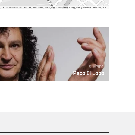
 USGS, Intermap, iPC, NRCAN, Esri Japan, METI, Esri China (Hong Kong), Esri (Thailand), TomTom, 2012
suivant
Paco El Lobo