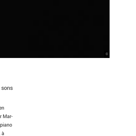
©
e sons
en
r Mar-
 piano
 à