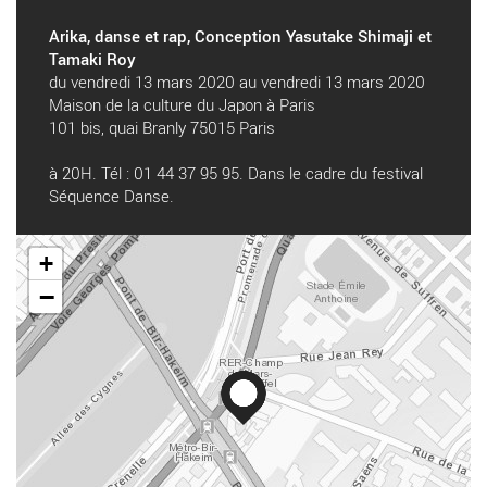
Arika, danse et rap, Conception Yasutake Shimaji et
Tamaki Roy
du vendredi 13 mars 2020 au vendredi 13 mars 2020
Maison de la culture du Japon à Paris
101 bis, quai Branly 75015 Paris
à 20H. Tél : 01 44 37 95 95. Dans le cadre du festival
Séquence Danse.
+
−