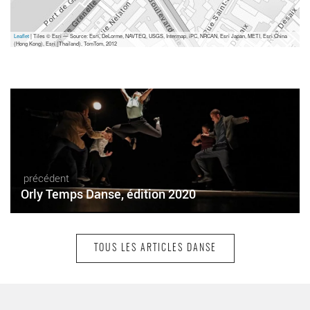
Leaflet
| Tiles © Esri — Source: Esri, DeLorme, NAVTEQ, USGS, Intermap, iPC, NRCAN, Esri Japan, METI, Esri China
(Hong Kong), Esri (Thailand), TomTom, 2012
précédent
Orly Temps Danse, édition 2020
TOUS LES ARTICLES DANSE
suivant
Le Printemps de la danse arabe s’étend dans le