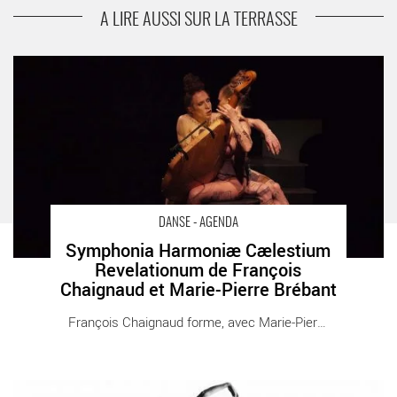
temps et l’espace
A LIRE AUSSI SUR LA TERRASSE
Symphonia Harmoniæ Cælestium Revelationum de François
Chaignaud et Marie-Pierre Brébant - Critique sortie Danse
Annecy Bonlieu - Scène Nationale d'Annecy
DANSE - AGENDA
Symphonia Harmoniæ Cælestium
Revelationum de François
Chaignaud et Marie-Pierre Brébant
François Chaignaud forme, avec Marie-Pierre [...]
Trisha Brown : 50 ans de création - Critique sortie Danse Paris