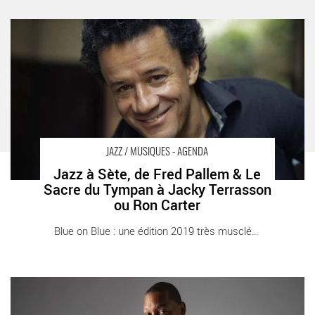
Jazz à Sète, de Fred Pallem & Le Sacre du Tympan à Jacky
Terrasson ou Ron Carter - Critique sortie Jazz / Musiques Sète
Théâtre de la mer
JAZZ / MUSIQUES - AGENDA
Jazz à Sète, de Fred Pallem & Le
Sacre du Tympan à Jacky Terrasson
ou Ron Carter
Blue on Blue : une édition 2019 très musclée [...]
Jazz in Marciac, avec Cecile McLorin Salvant, Wynton Marsalis,
Chick Corea, Ahmad Jamal, etc… - Critique sortie Jazz /
Musiques Marciac Marciac