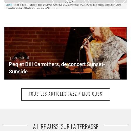
Leaflet
| Tiles © Esri — Source: Esri, DeLorme, NAVTEQ, USGS, Intermap, iPC, NRCAN, Esri Japan, METI, Esri China
(Hong Kong), Esri (Thailand), TomTom, 2012
précédent
Peg et Bill Carrothers, de concert Sunset-
Sunside
TOUS LES ARTICLES JAZZ / MUSIQUES
suivant
Kenny Barron à Jazz in Marciac
A LIRE AUSSI SUR LA TERRASSE