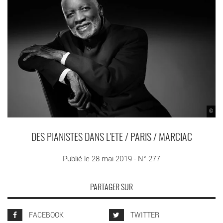
©
DES PIANISTES DANS L’ETE / PARIS / MARCIAC
Publié le 28 mai 2019 - N° 277
PARTAGER SUR
FACEBOOK
TWITTER