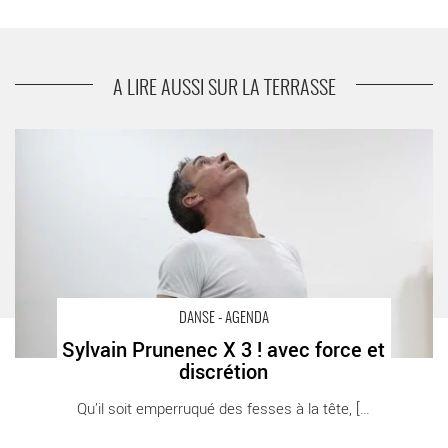
suivant
Le Centre Suzanne Dellal de Tel Aviv présente la
nouvelle garde israélienne
A LIRE AUSSI SUR LA TERRASSE
Sylvain Prunenec X 3 ! avec force et discrétion - Critique sortie
Danse Paris Le Carreau du Temple
DANSE - AGENDA
Sylvain Prunenec X 3 ! avec force et
discrétion
Qu’il soit emperruqué des fesses à la tête, [...]