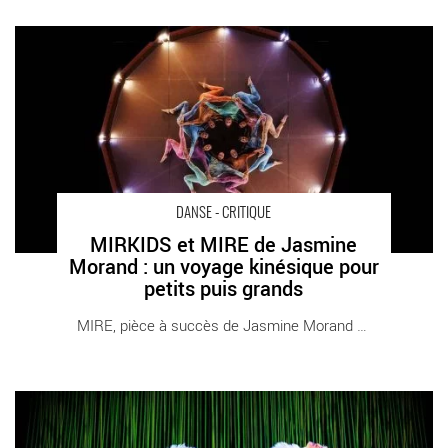
MIRKIDS et MIRE de Jasmine Morand : un voyage kinésique
pour petits puis grands - Critique sortie Danse Paris Théâtre de
la Ville-Sarah Bernhardt
DANSE - CRITIQUE
MIRKIDS et MIRE de Jasmine
Morand : un voyage kinésique pour
petits puis grands
MIRE, pièce à succès de Jasmine Morand qui [...]
Waterproof 2024, porté par Le Triangle à Rennes - Critique
sortie Danse Rennes Le Triangle - Cité de la danse