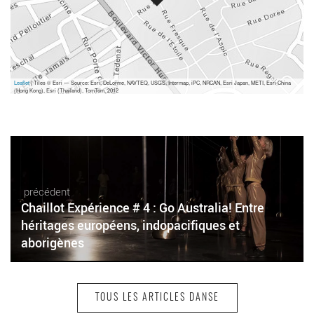
Leaflet
| Tiles © Esri — Source: Esri, DeLorme, NAVTEQ, USGS, Intermap, iPC, NRCAN, Esri Japan, METI, Esri China
(Hong Kong), Esri (Thailand), TomTom, 2012
précédent
Chaillot Expérience # 4 : Go Australia! Entre
héritages européens, indopacifiques et
aborigènes
TOUS LES ARTICLES DANSE