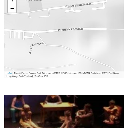
−
Leaflet
| Tiles © Esri — Source: Esri, DeLorme, NAVTEQ, USGS, Intermap, iPC, NRCAN, Esri Japan, METI, Esri China
(Hong Kong), Esri (Thailand), TomTom, 2012