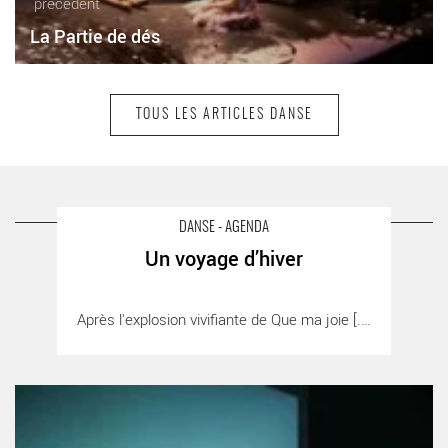
précédent
La Partie de dés
TOUS LES ARTICLES DANSE
suivant
Le 4ème printemps du hip hop à Orly
A LIRE AUSSI SUR LA TERRASSE
DANSE - AGENDA
Un voyage d’hiver
Un voyage d’hiver
Après l'explosion vivifiante de Que ma joie [...]
- Critique sortie Danse
Off Limits
- Critique sortie Danse