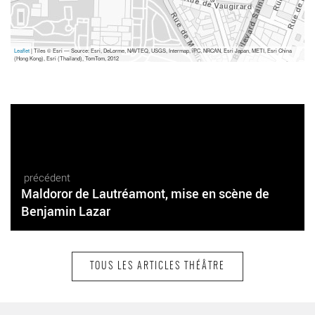
Leaflet
| Tiles © Esri — Source: Esri, DeLorme, NAVTEQ, USGS, Intermap, iPC, NRCAN, Esri Japan, METI, Esri China
(Hong Kong), Esri (Thailand), TomTom, 2012
précédent
Maldoror de Lautréamont, mise en scène de
Benjamin Lazar
TOUS LES ARTICLES THÉÂTRE
suivant