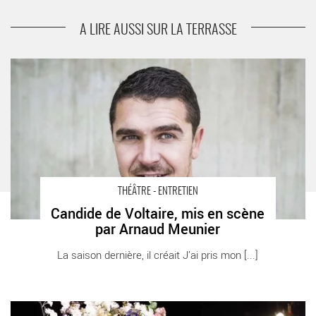
Vie et mort d'un chien traduit du danois par Niels
Nielsen de Jean Bechetoille
A LIRE AUSSI SUR LA TERRASSE
Candide de Voltaire, mis en scène par Arnaud Meunier - Critique
sortie Théâtre SAINT ETIENNE Comédie de Saint-Etienne -
Centre Dramatique National
THÉÂTRE - ENTRETIEN
Candide de Voltaire, mis en scène
par Arnaud Meunier
La saison dernière, il créait J’ai pris mon [...]
La Gioia de Pippo Delbono - Critique sortie Théâtre Paris