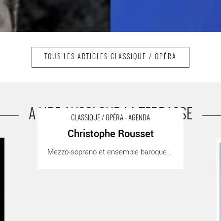
TOUS LES ARTICLES CLASSIQUE / OPÉRA
A LIRE AUSSI SUR LA TERRASSE
CLASSIQUE / OPÉRA - AGENDA
Christophe Rousset
Christophe Rousset - Critique sortie Classique / Opéra
R
Mezzo-soprano et ensemble baroqueAccompagnée [...]
O