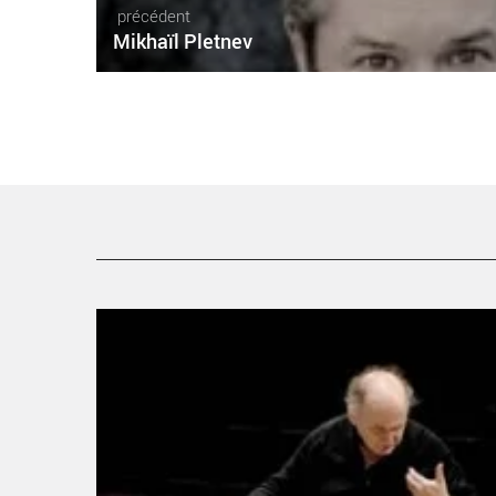
précédent
Mikhaïl Pletnev
Orchestre Colonne - Critique sortie Classique / Opéra