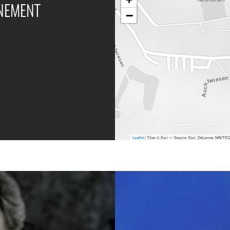
ÉNEMENT
−
Leaflet
| Tiles © Esri — Source: Esri, DeLorme, NAVTEQ,