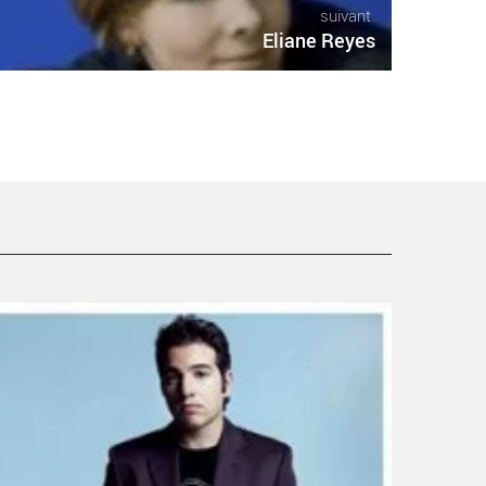
suivant
Eliane Reyes
afael Frühbeck de Burgos - Critique sortie Classique /
péra