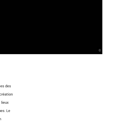
©
ées des
 création
 lieux
ues. Le
n