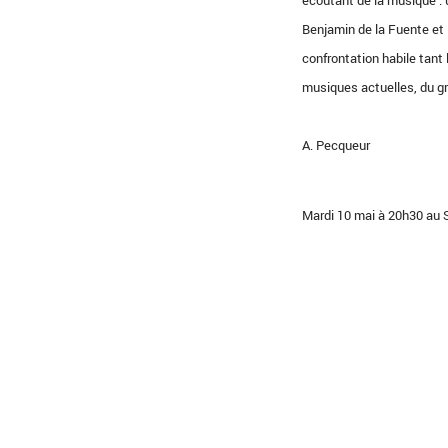
écoutant de la musique : u
Benjamin de la Fuente et
confrontation habile tan
musiques actuelles, du gr
A. Pecqueur
Mardi 10 mai à 20h30 au S