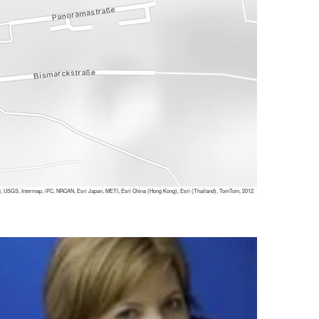
 USGS, Intermap, iPC, NRCAN, Esri Japan, METI, Esri China (Hong Kong), Esri (Thailand), TomTom, 2012