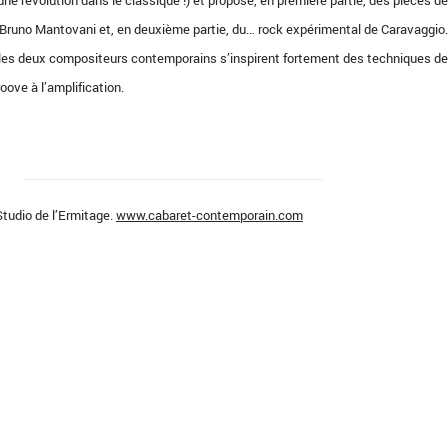
ne révolution dans le classique !) et propose, en première partie, des pièces de
 Bruno Mantovani et, en deuxième partie, du… rock expérimental de Caravaggio
t les deux compositeurs contemporains s’inspirent fortement des techniques de
oove à l’amplification.
tudio de l’Ermitage.
www.cabaret-contemporain.com