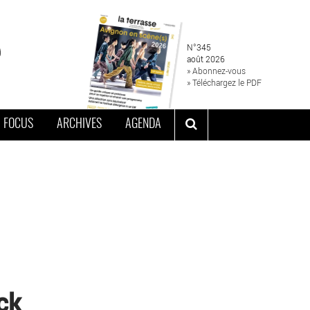
N°345
août 2026
» Abonnez-vous
» Téléchargez le PDF
FOCUS
ARCHIVES
AGENDA
ck