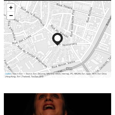
+
−
Leaflet
| Tiles © Esri — Source: Esri, DeLorme, NAVTEQ, USGS, Intermap, iPC, NRCAN, Esri Japan, METI, Esri China
(Hong Kong), Esri (Thailand), TomTom, 2012