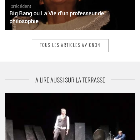
précédent
Big Bang ou La Vie d’un professeur de
philosophie
TOUS LES ARTICLES AVIGNON
suivant
Ça a débuté comme ça et L’Apoplexie
méridienne
A LIRE AUSSI SUR LA TERRASSE
Moby Dick - Critique sortie Avignon / 2014 Avignon Le Petit
Louvre