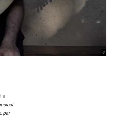
©
lin
musical
, par
e