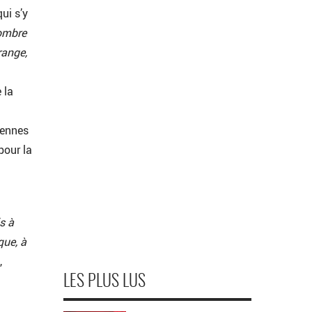
ui s’y
ombre
range,
 la
iennes
pour la
s à
que, à
,
LES PLUS LUS