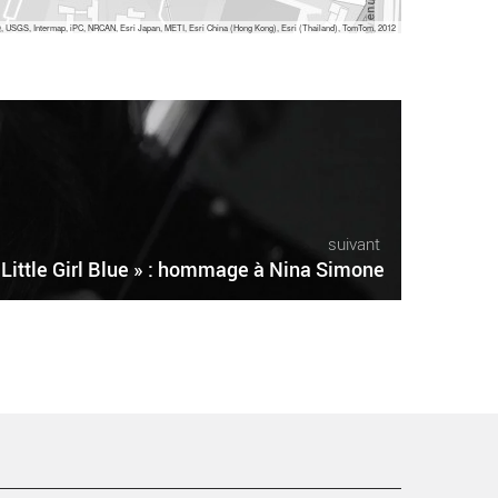
 USGS, Intermap, iPC, NRCAN, Esri Japan, METI, Esri China (Hong Kong), Esri (Thailand), TomTom, 2012
suivant
Little Girl Blue » : hommage à Nina Simone