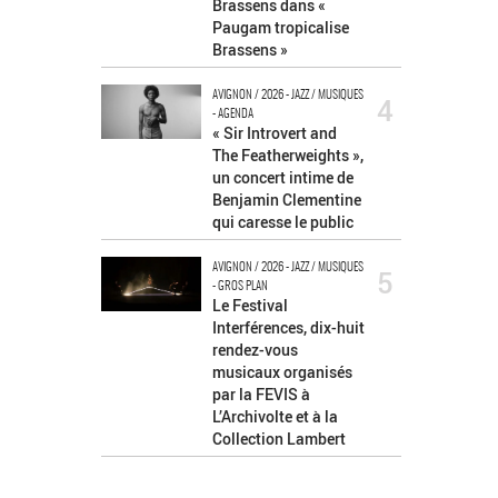
Brassens dans «
Paugam tropicalise
Brassens »
AVIGNON / 2026 - JAZZ / MUSIQUES
4
- AGENDA
« Sir Introvert and
The Featherweights »,
un concert intime de
Benjamin Clementine
qui caresse le public
AVIGNON / 2026 - JAZZ / MUSIQUES
5
- GROS PLAN
Le Festival
Interférences, dix-huit
rendez-vous
musicaux organisés
par la FEVIS à
L’Archivolte et à la
Collection Lambert