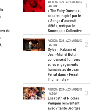
AVIGNON / 2026 - JAZZ / MUSIQUES
1
- AGENDA
la
« The Fairy Queens »,
cabaret inspiré par le
i
« Songe d’une nuit
d’été », créé par le
ien de
Snowapple Collective
a
AVIGNON / 2026 - JAZZ / MUSIQUES
2
t,
- AGENDA
Sylvain Fabiani et
Jean-Michel Botti
condensent l’univers
et les engagements
humanistes de Jean
Ferrat dans « Ferrat
l’humaniste »
AVIGNON / 2026 - JAZZ / MUSIQUES
3
- AGENDA
Élisabeth et Nicolas
Paugam réinventent
avec vitalité Georges