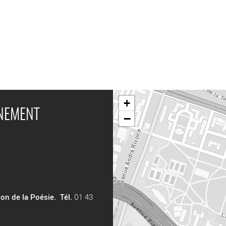
+
ÉNEMENT
−
son de la Poésie.
Tél.
01 43