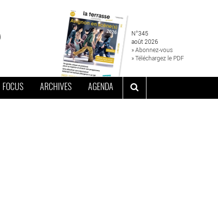
N°345
août 2026
» Abonnez-vous
» Téléchargez le PDF
FOCUS
ARCHIVES
AGENDA