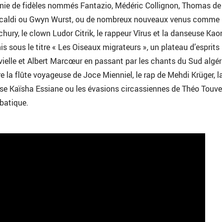
gnie de fidèles nommés Fantazio, Médéric Collignon, Thomas de
ccaldi ou Gwyn Wurst, ou de nombreux nouveaux venus comme 
ury, le clown Ludor Citrik, le rappeur Vîrus et la danseuse Kaor
unis sous le titre « Les Oiseaux migrateurs », un plateau d’esprits
vielle et Albert Marcœur en passant par les chants du Sud algér
 la flûte voyageuse de Joce Mienniel, le rap de Mehdi Krüger, l
se Kaïsha Essiane ou les évasions circassiennes de Théo Touve
batique.