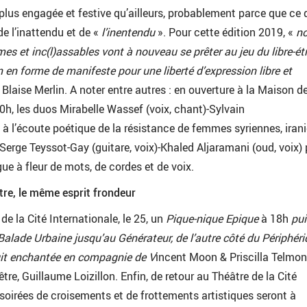
plus engagée et festive qu’ailleurs, probablement parce que ce q
de l’inattendu et de «
l’inentendu
». Pour cette édition 2019, «
n
es et inc(l)assables vont à nouveau se prêter au jeu du libre-ét
on en forme de manifeste pour une liberté d’expression libre et
Blaise Merlin. A noter entre autres : en ouverture à la Maison de
20h, les duos Mirabelle Wassef (voix, chant)-Sylvain
, à l’écoute poétique de la résistance de femmes syriennes, iran
 Serge Teyssot-Gay (guitare, voix)-Khaled Aljaramani (oud, voix) 
ue à fleur de mots, de cordes et de voix.
tre, le même esprit frondeur
 de la Cité Internationale, le 25, un
Pique-nique Epique
à 18h
pui
Balade Urbaine
jusqu’au Générateur, de l’autre côté du Périphéri
it enchantée
en compagnie de V
incent Moon & Priscilla Telmon
tre, Guillaume Loizillon. Enfin, de retour au Théâtre de la Cité
 soirées de croisements et de frottements artistiques seront à