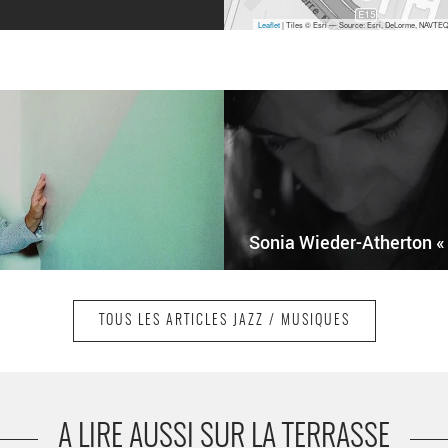
Leaflet
| Tiles © Esri — Source: Esri, DeLorme, NAVTEQ,
Sonia Wieder-Atherton « 
TOUS LES ARTICLES JAZZ / MUSIQUES
A LIRE AUSSI SUR LA TERRASSE