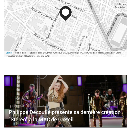
Leaflet
| Tiles © Esri — Source: Esri, DeLorme, NAVTEQ, USGS, Intermap, iPC, NRCAN, Esri Japan, METI, Esri China
(Hong Kong), Esri (Thailand), TomTom, 2012
précédent
Philippe Decouflé présente sa dernière création
"Stéréo" à la MAC de Créteil