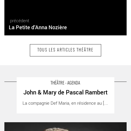
précédent
La Petite d’Anna Nozière
TOUS LES ARTICLES THÉÂTRE
suivant
L’Atelier volant de Valère Novarina
A LIRE AUSSI SUR LA TERRASSE
THÉÂTRE - AGENDA
John & Mary de Pascal Rambert
John & Mary de Pascal Rambert - Critique sortie Théâtre
La compagnie Def Maria, en résidence au [...]
Vanves Théâtre de Vanves
Buenos Arias - Critique sortie Théâtre Paris Théâtre du Petit