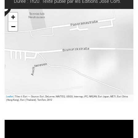
Durée : 1h20. Texte publié par les Editions José Corti.
+
−
Leaflet
| Tiles © Esri — Source: Esri, DeLorme, NAVTEQ, USGS, Intermap, iPC, NRCAN, Esri Japan, METI, Esri China
(Hong Kong), Esri (Thailand), TomTom, 2012