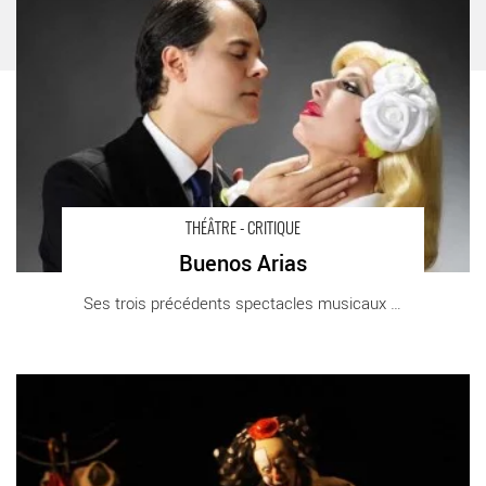
Montparnasse
THÉÂTRE - CRITIQUE
Buenos Arias
Ses trois précédents spectacles musicaux nous [...]
LE 6ÈME JOUR - Critique sortie Théâtre Orly Centre Culturel
Aragon-Triolet