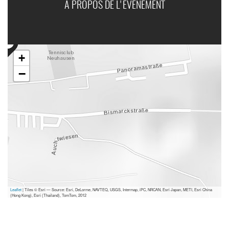
A PROPOS DE L'ÉVÉNEMENT
+
−
Leaflet
| Tiles © Esri — Source: Esri, DeLorme, NAVTEQ, USGS, Intermap, iPC, NRCAN, Esri Japan, METI, Esri China
(Hong Kong), Esri (Thailand), TomTom, 2012