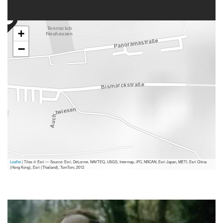
+
−
Leaflet
| Tiles © Esri — Source: Esri, DeLorme, NAVTEQ, USGS, Intermap, iPC, NRCAN, Esri Japan, METI, Esri China
(Hong Kong), Esri (Thailand), TomTom, 2012