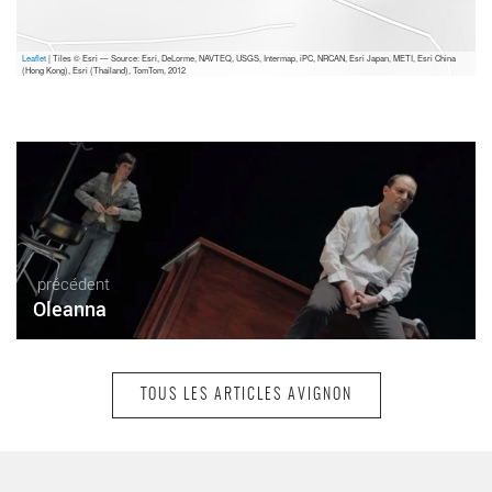
Leaflet
| Tiles © Esri — Source: Esri, DeLorme, NAVTEQ, USGS, Intermap, iPC, NRCAN, Esri Japan, METI, Esri China
(Hong Kong), Esri (Thailand), TomTom, 2012
précédent
Oleanna
TOUS LES ARTICLES AVIGNON
suivant