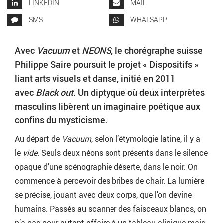
LINKEDIN
MAIL
SMS
WHATSAPP
Avec
Vacuum
et
NEONS
, le chorégraphe suisse
Philippe Saire poursuit le projet « Dispositifs »
liant arts visuels et danse, initié en 2011
avec
Black out
. Un diptyque où deux interprètes
masculins libèrent un imaginaire poétique aux
confins du mysticisme.
Au départ de
Vacuum
, selon l’étymologie latine, il y a
le
vide
. Seuls deux néons sont présents dans le silence
opaque d’une scénographie déserte, dans le noir. On
commence à percevoir des bribes de chair. La lumière
se précise, jouant avec deux corps, que l’on devine
humains. Passés au scanner des faisceaux blancs, on
n’a pas pour autant affaire à un tableau clinique mais,