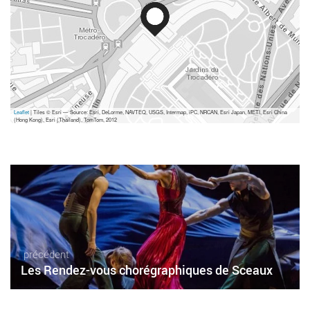
Leaflet
| Tiles © Esri — Source: Esri, DeLorme, NAVTEQ, USGS, Intermap, iPC, NRCAN, Esri Japan, METI, Esri China
(Hong Kong), Esri (Thailand), TomTom, 2012
précédent
Les Rendez-vous chorégraphiques de Sceaux