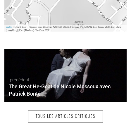
Leaflet
| Tiles © Esri — Source: Esri, DeLorme, NAVTEQ, USGS, Intermap, iPC, NRCAN, Esri Japan, METI, Esri China
(Hong Kong), Esri (Thailand), TomTom, 2012
précédent
The Great He-Goat de Nicole Mossoux avec
Patrick Bonté
TOUS LES ARTICLES CRITIQUES