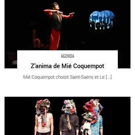
Z’anima de Mié Coquempot - Critique sortie Danse Tremblay-en-
France Théâtre Louis Aragon
AGENDA
Z’anima de Mié Coquempot
Mié Coquempot choisit Saint-Saëns et Le [...]
Corps Exquis en ouverture de la Biennale de Danse du Val de
Marne à La Briqueterie - Critique sortie Danse Cachan Théâtre
Jacques-Carat