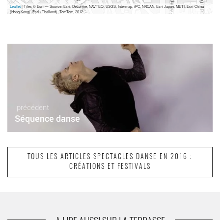
Leaflet
| Tiles © Esri — Source: Esri, DeLorme, NAVTEQ, USGS, Intermap, iPC, NRCAN, Esri Japan, METI, Esri China
(Hong Kong), Esri (Thailand), TomTom, 2012
précédent
Séquence danse
TOUS LES ARTICLES SPECTACLES DANSE EN 2016 :
CRÉATIONS ET FESTIVALS
suivant
June Events