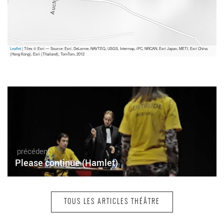
Leaflet
| Tiles © Esri — Source: Esri, DeLorme, NAVTEQ, USGS, Intermap, iPC, NRCAN, Esri Japan, METI, Esri China
(Hong Kong), Esri (Thailand), TomTom, 2012
précédent
Please continue (Hamlet)
TOUS LES ARTICLES THÉÂTRE