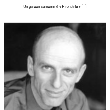
EntretienMarc Paquien - Critique sortie Théâtre
Un garçon surnommé « Hirondelle » [...]
EntretienJacques Vincey - Critique sortie Théâtre