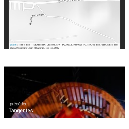
Leaflet
| Tiles © Esri — Source: Esri, DeLorme, NAVTEQ, USGS, Intermap, iPC, NRCAN, Esri Japan, METI, Esri
China (Hong Kong), Esri (Thailand), TomTom, 2012
précédent
Tangentes