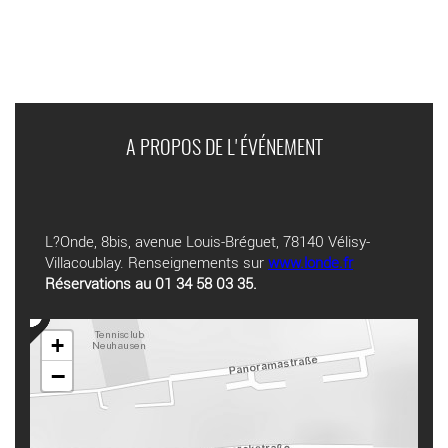
A PROPOS DE L'ÉVÉNEMENT
L?Onde, 8bis, avenue Louis-Bréguet, 78140 Vélisy-
Villacoublay. Renseignements sur
www.londe.fr
Réservations au 01 34 58 03 35.
+
−