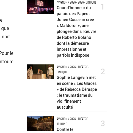
AVIGNON / 2026 - 2026 - CRITIQUE
1
Cour d’honneur du
palais des Papes :
ie
Julien Gosselin crée
« Maldoror », une
e que
plongée dans l’œuvre
ù naît
de Roberto Bolaño
dont la démesure
impressionne et
Pour le
parfois indispose
entoure
AVIGNON / 2026 - THÉÂTRE -
2
CRITIQUE
Sophie Langevin met
en scène « Les Glaces
» de Rébecca Déraspe
: le traumatisme du
viol finement
ausculté
AVIGNON / 2026 - THÉÂTRE -
3
TRIBUNE
Contre le