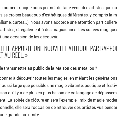
e moment unique nous permet de faire venir des artistes que n
 se croiser beaucoup d’esthétiques différentes, y compris la 
alisme, cartes…). Nous avons accordé une attention particulière
es artistes, et également à des magiciennes. Les soirées magique
 une occasion de les découvrir.
VELLE APPORTE UNE NOUVELLE ATTITUDE PAR RAPPO
T AU RÉEL. »
e transmettre au public de la Maison des métallos ?
onner à découvrir toutes les magies, en mêlant les générations
r aussi large que possible une magie vibrante, poétique et festiv
ion qu’il y a de plus en plus besoin de ce langage de dépasse
ment. La soirée de clôture en sera l’exemple : mix de magie mode
onnelle, elle sera l’occasion de retrouver des artistes vus penda
 une grande proximité.