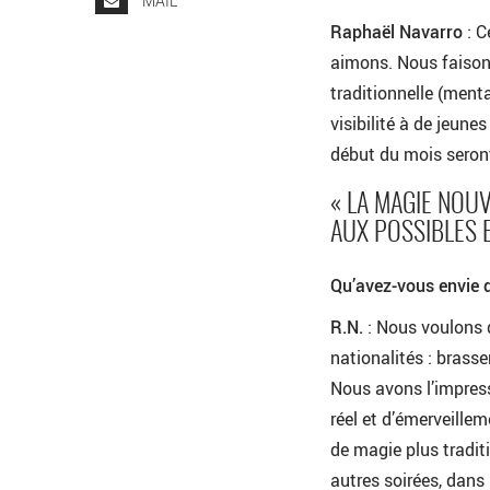
MAIL
Raphaël Navarro
: C
aimons. Nous faisons
traditionnelle (ment
visibilité à de jeun
début du mois seront
« LA MAGIE NOU
AUX POSSIBLES E
Qu’avez-vous envie d
R.N.
: Nous voulons d
nationalités : brasse
Nous avons l’impress
réel et d’émerveille
de magie plus traditi
autres soirées, dans