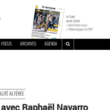
N°345
août 2026
» Abonnez-vous
» Téléchargez le PDF
FOCUS
ARCHIVES
AGENDA
ALITÉ ALTÉRÉE
e avec Raphaël Navarro