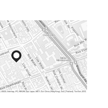
 USGS, Intermap, iPC, NRCAN, Esri Japan, METI, Esri China (Hong Kong), Esri (Thailand), TomTom, 2012