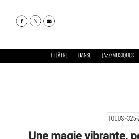
THÉÂTRE
DANSE
JAZZ/MUSIQUES
FOCUS -325-A
Une magie vibrante, p