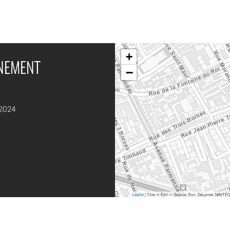
+
ÉNEMENT
−
 2024
Leaflet
| Tiles © Esri — Source: Esri, DeLorme, NAVTEQ,