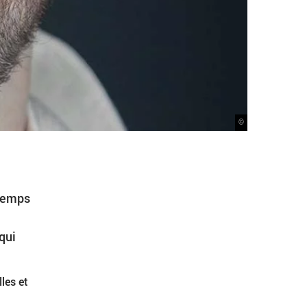
©
 temps
qui
les et