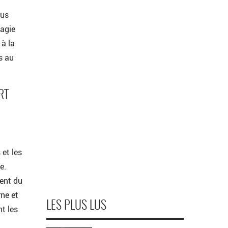
ous
magie
 à la
s au
RT
 et les
e.
ment du
rne et
LES PLUS LUS
nt les