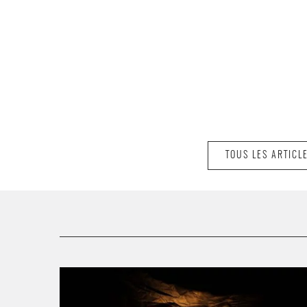
TOUS LES ARTICL
Anachronismes imaginaires réunit deux spectacles : «
Aux commencements » et « La Veilleuse ». - Critique
sortie Paris La Maison des Métallos