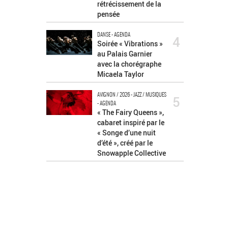
rétrécissement de la
pensée
DANSE - AGENDA
4
Soirée « Vibrations »
au Palais Garnier
avec la chorégraphe
Micaela Taylor
AVIGNON / 2026 - JAZZ / MUSIQUES
5
- AGENDA
« The Fairy Queens »,
cabaret inspiré par le
« Songe d’une nuit
d’été », créé par le
Snowapple Collective