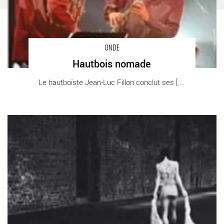
ONDE
Hautbois nomade
Le hautboïste Jean-Luc Fillon conclut ses [...]
(After) The Fairy Queen - Critique sortie Classique / Opéra