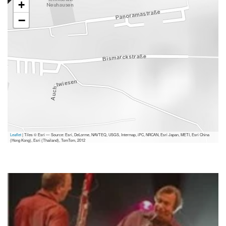
+
−
Leaflet
| Tiles © Esri — Source: Esri, DeLorme, NAVTEQ, USGS, Intermap, iPC, NRCAN, Esri Japan, METI, Esri China
(Hong Kong), Esri (Thailand), TomTom, 2012