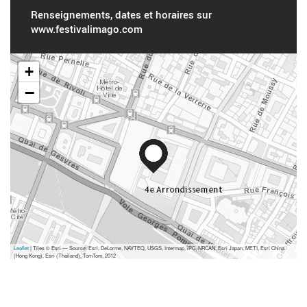
Renseignements, dates et horaires sur
www.festivalimago.com
+
−
Leaflet
| Tiles © Esri — Source: Esri, DeLorme, NAVTEQ, USGS, Intermap, iPC, NRCAN, Esri Japan, METI, Esri China
(Hong Kong), Esri (Thailand), TomTom, 2012