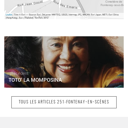
Leaflet
| Tiles © Esri — Source: Esri, DeLorme, NAVTEQ, USGS, Intermap, iPC, NRCAN, Esri Japan, METI, Esri China
(Hong Kong), Esri (Thailand), TomTom, 2012
précédent
TOTO’ LA MOMPOSINA
TOUS LES ARTICLES 251-FONTENAY~EN~SCÈNES
suivant