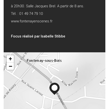
à 20h30. Salle Jacques Brel. A partir de 8 ans.
Tél. : 01 49 74 79 10
www.fontenayenscenes.fr
Focus réalisé par Isabelle Stibbe
+
−