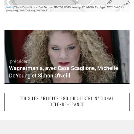
Leaflet
| Tiles © Esri — Source: Esri, DeLorme, NAVTEQ, USGS, Intermap, iPC, NRCAN, Esri Japan, METI, Esri China
(Hong Kong), Esri (Thailand), TomTom, 2012
précédent
Wagnermania, avec Case Scaglione, Michelle
DeYoung et Simon O'Neill.
TOUS LES ARTICLES 280-ORCHESTRE NATIONAL
D’ÎLE~DE~FRANCE
suivant
Le chef d’orchestre Case Scaglione, parisien et
citoyen du monde