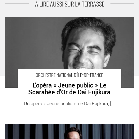
A LIRE AUSSI SUR LA TERRASSE
L’opéra « Jeune public » Le Scarabée d’Or de Dai Fujikura -
Critique sortie Classique / Opéra Paris Cité de la Musique -
Philharmonie de Paris
ORCHESTRE NATIONAL D’ÎLE~DE~FRANCE
L’opéra « Jeune public » Le
Scarabée d’Or de Dai Fujikura
Un opéra « Jeune public », de Dai Fujikura, [...]
Le chef d’orchestre Case Scaglione, parisien et citoyen du
monde - Critique sortie Classique / Opéra Alfortville Orchestre