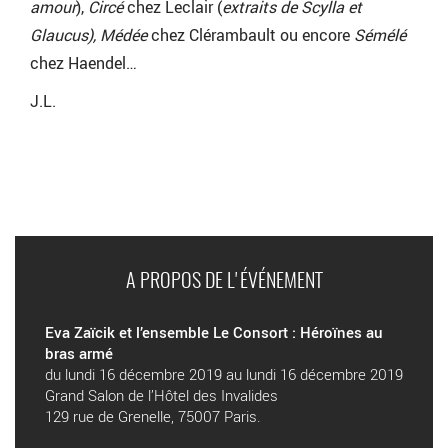
amour
),
Circé
chez Leclair (
extraits de
Scylla et
Glaucus), Médée
chez Clérambault ou encore
Sémélé
chez Haendel…
J.L.
A PROPOS DE L'ÉVÉNEMENT
Eva Zaïcik et l’ensemble Le Consort : Héroïnes au
bras armé
du lundi 16 décembre 2019 au lundi 16 décembre 2019
Grand Salon de l’Hôtel des Invalides
129 rue de Grenelle, 75007 Paris.