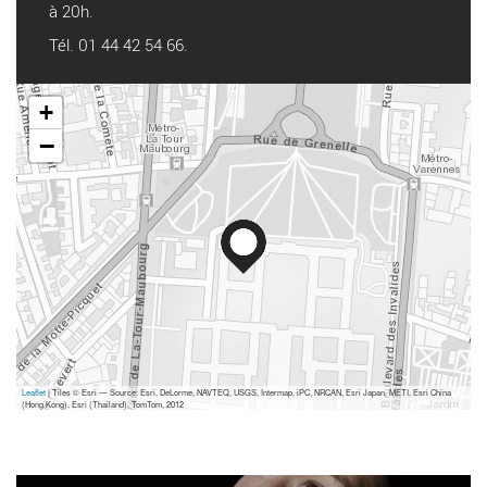
à 20h.
Tél. 01 44 42 54 66.
+
−
Leaflet
| Tiles © Esri — Source: Esri, DeLorme, NAVTEQ, USGS, Intermap, iPC, NRCAN, Esri Japan, METI, Esri China
(Hong Kong), Esri (Thailand), TomTom, 2012