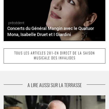
précédent
Concerts du Général Mangin avec le Quatuor
Mona, Isabelle Druet et I Giardini
TOUS LES ARTICLES 281-EN DIRECT DE LA SAISON
MUSICALE DES INVALIDES
suivant
Hervé Niquet : Musiques du Grand Siècle
A LIRE AUSSI SUR LA TERRASSE
Concerts des lauréats des Victoires de la Musique Classique.
Avec Julie Depardieu, Lise Berthaud, Ophélie Gaillard, Romain
Leleu, Ivo Pogorelich - Critique sortie Classique / Opéra Paris