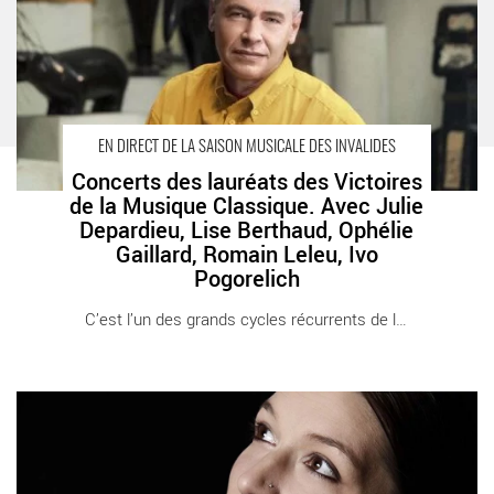
Cathédrale Saint-Louis des Invalides
EN DIRECT DE LA SAISON MUSICALE DES INVALIDES
Concerts des lauréats des Victoires
de la Musique Classique. Avec Julie
Depardieu, Lise Berthaud, Ophélie
Gaillard, Romain Leleu, Ivo
Pogorelich
C’est l’un des grands cycles récurrents de la [...]
Concerts du Général Mangin avec le Quatuor Mona, Isabelle
Druet et I Giardini - Critique sortie Classique / Opéra Paris Grand
Salon de l’Hôtel des Invalides