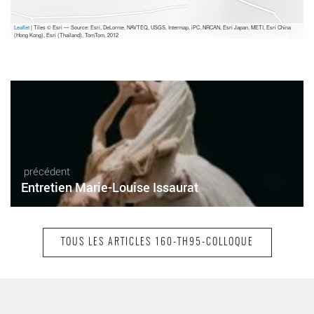
Leaflet
| Tiles © Esri — Source: Esri, DeLorme, NAVTEQ, USGS, Intermap, iPC, NRCAN, Esri Japan, METI, Esri China
(Hong Kong), Esri (Thailand), TomTom, 2012
précédent
Entretien Marie-Louise Issaurat
TOUS LES ARTICLES 160-TH95-COLLOQUE
suivant
Les enjeux pédagogiques de l’éducation
artistique