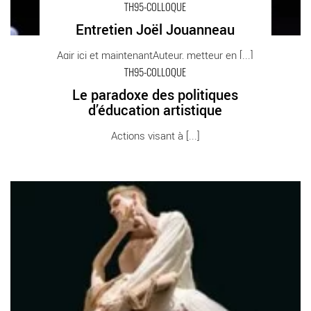
TH95-COLLOQUE
Entretien Joël Jouanneau
Agir ici et maintenantAuteur, metteur en [...]
TH95-COLLOQUE
Le paradoxe des politiques
Le paradoxe des politiques d’éducation artistique - Critique
d’éducation artistique
sortie Théâtre
Actions visant à [...]
Entretien Marie-Louise Issaurat - Critique sortie Théâtre