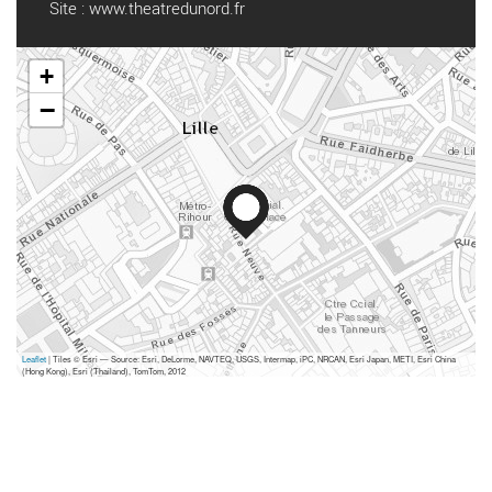
Site :
www.theatredunord.fr
+
−
Leaflet
| Tiles © Esri — Source: Esri, DeLorme, NAVTEQ, USGS, Intermap, iPC, NRCAN, Esri Japan, METI, Esri China
(Hong Kong), Esri (Thailand), TomTom, 2012