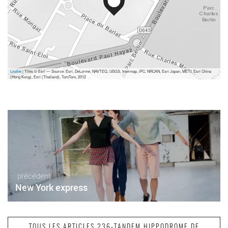
Leaflet
| Tiles © Esri — Source: Esri, DeLorme, NAVTEQ, USGS, Intermap, iPC, NRCAN, Esri Japan, METI, Esri China
(Hong Kong), Esri (Thailand), TomTom, 2012
précédent
New York express
TOUS LES ARTICLES 236-TANDEM HIPPODROME DE