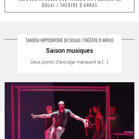
DOUAI / THÉÂTRE D’ARRAS
suivant
Récits des évènements futurs / Le Pas de Bême
A LIRE AUSSI SUR LA TERRASSE
TANDEM HIPPODROME DE DOUAI / THÉÂTRE D’ARRAS
Saison musiques
Saison musiques - Critique sortie Classique / Opéra Douai Douai
Deux points d’ancrage marquent la [...]
Hippodrome / Arras Théâtre
A Letter to My Nephew - Critique sortie Danse Douai Douai
Hippodrome