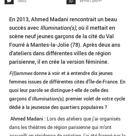
SMS
WHATSAPP
En 2013, Ahmed Madani rencontrait un beau
succès avec
Illumination(s)
, où il mettait en
scène neuf jeunes garçons de la cité du Val
Fourré à Mantes-la-Jolie (78). Après deux ans
d’ateliers dans différentes villes de région
parisienne, il en crée la version féminine.
F(l)ammes
donne à voir et à entendre dix jeunes
femmes issues de différentes cités d’Île-de-France. En
quoi leur parole se distingue-t-elle de celle des
garçons d’
Illumination(s),
premier volet de votre cycle
dédié à la jeunesse des quartiers populaires
?
Ahmed Madani :
Lors des ateliers que j’ai organisés
dans les théâtres de région parisienne qui m’ont
accueilli en résidence de création, j’ai été frappé par la