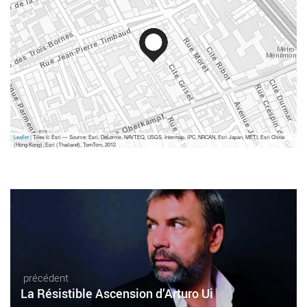
Leaflet
| Tiles © Esri — Source: Esri, DeLorme, NAVTEQ, USGS, Intermap, iPC, NRCAN, Esri Japan, METI, Esri China
(Hong Kong), Esri (Thailand), TomTom, 2012
précédent
La Résistible Ascension d’Arturo Ui