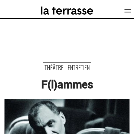
Tog
nav
THÉÂTRE - ENTRETIEN
F(l)ammes