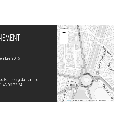
+
ÉNEMENT
−
cembre 2015
 du Faubourg du Temple,
01 48 06 72 34.
Leaflet
| Tiles © Esri — Source: Esri, DeLorme, NAVTEQ,