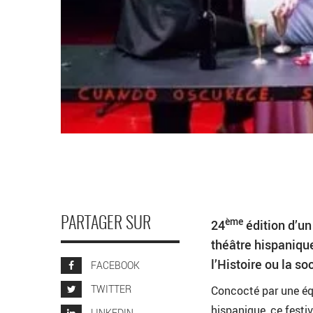
ème
PARTAGER SUR
24
édition d’un 
théâtre hispanique
l’Histoire ou la so
FACEBOOK
TWITTER
Concocté par une équ
hispanique, ce festi
LINKEDIN