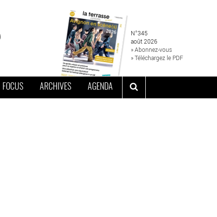
N°345
août 2026
» Abonnez-vous
» Téléchargez le PDF
FOCUS
ARCHIVES
AGENDA