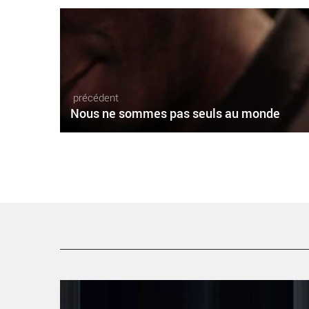
précédent
Nous ne sommes pas seuls au monde
Ça ira (1) Fin de Louis - Critique sortie Théâtre Nanterr
Théâtre Nanterre-Amandiers