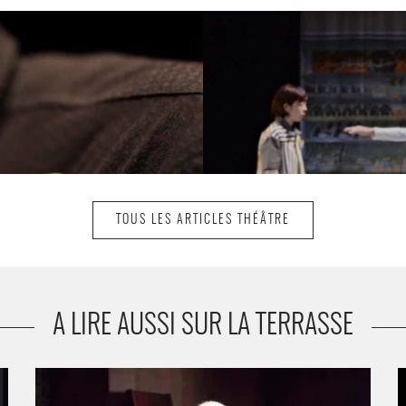
TOUS LES ARTICLES THÉÂTRE
A LIRE AUSSI SUR LA TERRASSE
e
L’Avare - Critique sortie Théâtre Clamart Théâtre Jean-
B
Arp
G