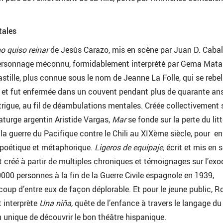
tales
o quiso reinar
de Jesùs Carazo, mis en scène par Juan D. Caball
ersonnage méconnu, formidablement interprété par Gema Matar
astille, plus connue sous le nom de Jeanne La Folle, qui se rebel
 et fut enfermée dans un couvent pendant plus de quarante ans
intrigue, au fil de déambulations mentales. Créée collectivement
aturge argentin Aristide Vargas,
Mar
se fonde sur la perte du litt
à la guerre du Pacifique contre le Chili au XIXème siècle, pour en
n poétique et métaphorique.
Ligeros de equipaje,
écrit et mis en 
t créé à partir de multiples chroniques et témoignages sur l’exo
000 personnes à la fin de la Guerre Civile espagnole en 1939,
coup d’entre eux de façon déplorable. Et pour le jeune public, R
 interprète
Una niña,
quête de l’enfance à travers le langage du
unique de découvrir le bon théâtre hispanique.