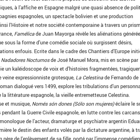
tiques, à l’affiche en Espagne malgré une quasi absence de poli
pagnies espagnoles, un spectacle bolivien et une production
insi l’Histoire et notre société contemporaine à travers un pris
France,
Famélica
de Juan Mayorga révèle les aliénations générée
 sous la forme d’une comédie sociale où surgissent désirs,
ations enfouis. Ecrite dans le cadre des Chantiers d’Europe initi
,
Nadadores Nocturnos
de José Manuel Mora, mis en scène par
loie un kaléidoscope de voix et d’histoires fragmentées, tragiqu
e veine expressionniste grotesque,
La Celestina
de Fernando de
roman dialogué vers 1499,
explore les tribulations d’un personn
a littérature espagnole, la vieille entremetteuse Celestina.
se et musique,
Només són dones (Sólo son mujeres)
éclaire le s
pendant la Guerre Civile espagnole, en lutte contre les carcans 
 monologue de l’acteur, dramaturge et psychiatre argentin Edua
ière le destin des enfants volés par la dictature argentine, à t
 un père de l’enlèvement de sa fille, porté par l’immense comédien