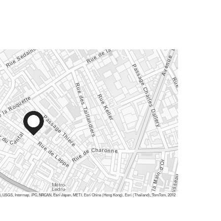
 USGS, Intermap, iPC, NRCAN, Esri Japan, METI, Esri China (Hong Kong), Esri (Thailand), TomTom, 2012