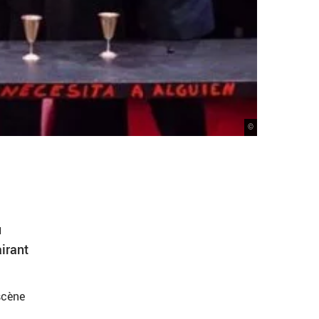
©
u
irant
scène