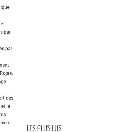
tique
me
s par
és par
ement
 Rojas
,
age
ort des
et la
rdo
ravers
LES PLUS LUS