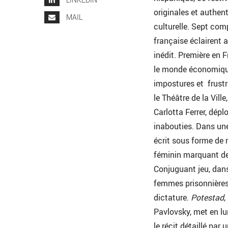
originales et authen
MAIL
culturelle. Sept com
française éclairent a
inédit. Première en 
le monde économique
impostures et frustr
le Théâtre de la Ville
Carlotta Ferrer, dép
inabouties. Dans un
écrit sous forme de 
féminin marquant de l
Conjuguant jeu, dan
femmes prisonnières 
dictature.
Potestad
,
Pavlovsky, met en lum
le récit détaillé par