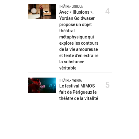
THÉÂTRE - CRITIQUE
4
Avec « Illusions »,
Yordan Goldwaser
propose un objet
théâtral
métaphysique qui
explore les contours
de la vie amoureuse
et tente d’en extraire
la substance
véritable
THÉÂTRE - AGENDA
5
Le festival MIMOS
fait de Périgueux le
théâtre de la vitalité