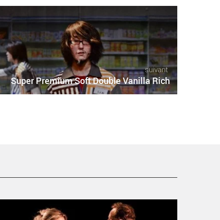
suivant
Super Premium Soft Double Vanilla Rich
ella Figura - Critique sortie Théâtre Sceaux Les
émeaux