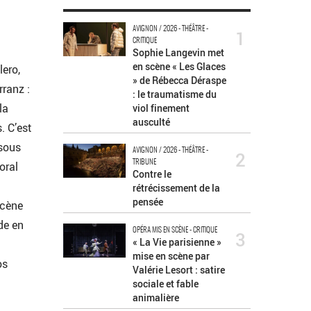
AVIGNON / 2026 - THÉÂTRE -
1
CRITIQUE
Sophie Langevin met
en scène « Les Glaces
ero,
» de Rébecca Déraspe
ranz :
: le traumatisme du
la
viol finement
ausculté
. C’est
 sous
AVIGNON / 2026 - THÉÂTRE -
2
TRIBUNE
oral
Contre le
rétrécissement de la
pensée
scène
de en
OPÉRA MIS EN SCÈNE - CRITIQUE
3
« La Vie parisienne »
mise en scène par
os
Valérie Lesort : satire
sociale et fable
animalière