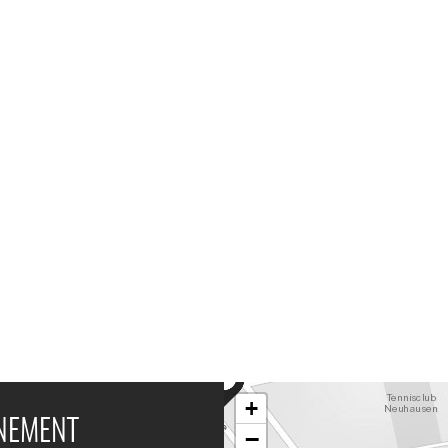
+
ÉNEMENT
−