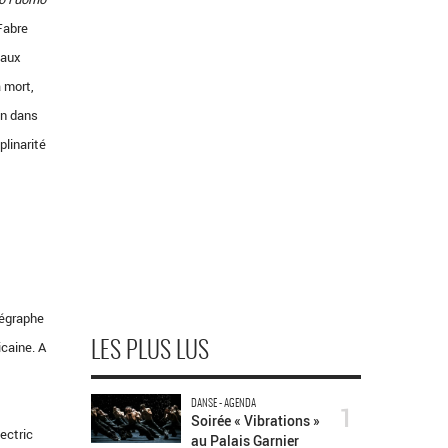
 Fabre
 aux
a mort,
in dans
plinarité
régraphe
icaine. A
LES PLUS LUS
DANSE - AGENDA
1
Soirée « Vibrations »
ectric
au Palais Garnier