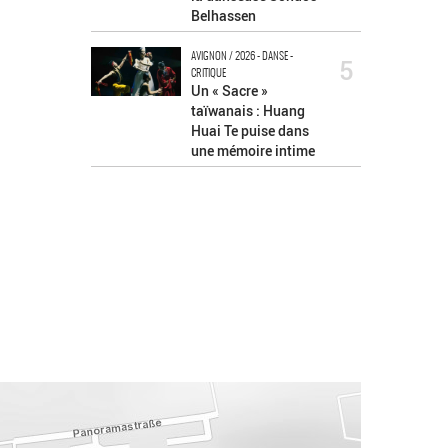
Belhassen
AVIGNON / 2026 - DANSE -
5
CRITIQUE
Un « Sacre »
taïwanais : Huang
Huai Te puise dans
une mémoire intime