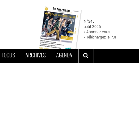
N°345
août 2026
» Abonnez-vous
» Téléchargez le PDF
FOCUS
ARCHIVES
AGENDA