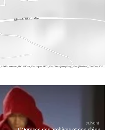
 USGS, Intermap, iPC, NRCAN, Esri Japan, METI, Esri China (Hong Kong), Esri (Thailand), TomTom, 2012
suivant
L’Ogresse des archives et son chien