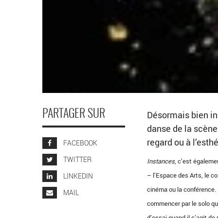
PARTAGER SUR
Désormais bien ins
danse de la scène
regard ou à l’esth
FACEBOOK
TWITTER
Instances
, c’est égalemen
– l’Espace des Arts, le co
LINKEDIN
cinéma ou la conférence.
MAIL
commencer par le solo qu
d’essai quand il s’agit 