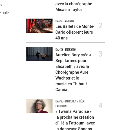
avec la chorégraphe
ès,
Micaela Taylor
 Julie
DANSE - AGENDA
2
Les Ballets de Monte-
Carlo célèbrent leurs
40 ans
DANSE - ENTRETIEN
3
Aurélien Bory crée «
Sept larmes pour
Elisabeth » avec la
Chorégraphe Aure
Wachter et le
musicien Thibaut
Garcia
DANSE - ENTRETIEN / HÉLA
4
FATTOUMI
« Twama Paradise »
la prochaine création
d’ Héla Fattoumi avec
la danseuse Sondos