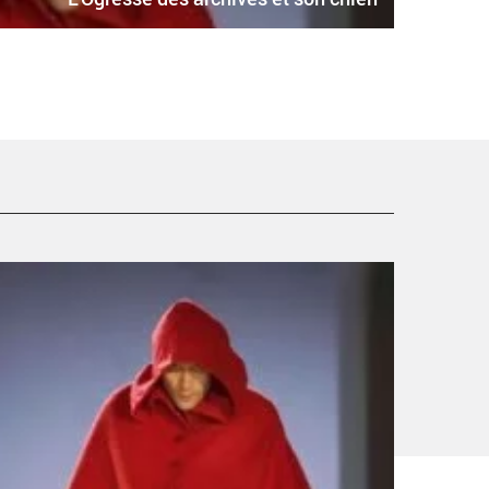
’Ogresse des archives et son chien - Critique sortie
anse