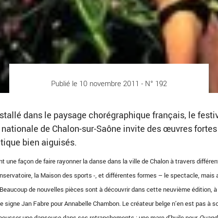
Publié le 10 novembre 2011 - N° 192
tallé dans le paysage chorégraphique français, le festi
 nationale de Chalon-sur-Saône invite des œuvres fortes
étique bien aiguisés.
t une façon de faire rayonner la danse dans la ville de Chalon à travers différen
nservatoire, la Maison des sports -, et différentes formes – le spectacle, mais 
 Beaucoup de nouvelles pièces sont à découvrir dans cette neuvième édition, à
e signe Jan Fabre pour Annabelle Chambon. Le créateur belge n’en est pas à s
de pousser une danseuse dans ses retranchements : une mare d’huile pour
Quand