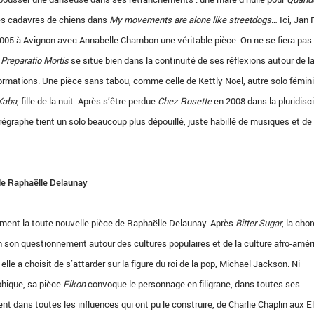
es cadavres de chiens dans
My movements are alone like streetdogs
… Ici, Jan
 2005 à Avignon avec Annabelle Chambon une véritable pièce. On ne se fiera pas
;
Preparatio Mortis
se situe bien dans la continuité de ses réflexions autour de l
ormations. Une pièce sans tabou, comme celle de Kettly Noël, autre solo fémin
Kaba
, fille de la nuit. Après s’être perdue
Chez Rosette
en 2008 dans la pluridisci
régraphe tient un solo beaucoup plus dépouillé, juste habillé de musiques et de
 de Raphaëlle Delaunay
ment la toute nouvelle pièce de Raphaëlle Delaunay. Après
Bitter Sugar
, la cho
n son questionnement autour des cultures populaires et de la culture afro-amér
lle a choisit de s’attarder sur la figure du roi de la pop, Michael Jackson. Ni
phique, sa pièce
Eikon
convoque le personnage en filigrane, dans toutes ses
t dans toutes les influences qui ont pu le construire, de Charlie Chaplin aux El