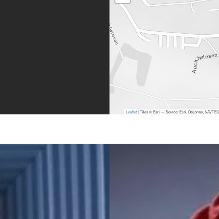
Leaflet
| Tiles © Esri — Source: Esri, DeLorme, NAVTEQ,