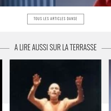
TOUS LES ARTICLES DANSE
A LIRE AUSSI SUR LA TERRASSE
Attraction sensorielle et transmission du geste en butô -
L
Critique sortie Danse
D