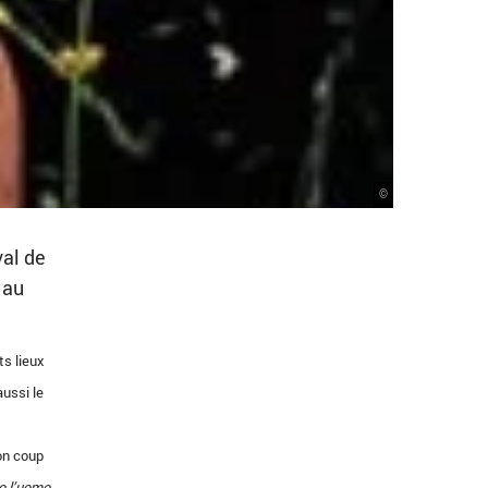
©
val de
 au
ts lieux
aussi le
on coup
o l’uomo