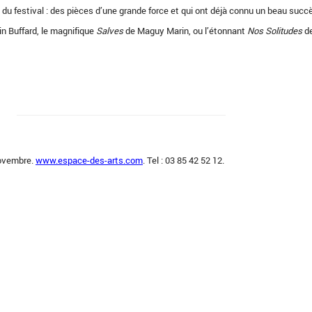
 du festival : des pièces d’une grande force et qui ont déjà connu un beau succ
in Buffard, le magnifique
Salves
de Maguy Marin, ou l’étonnant
Nos Solitudes
de
novembre.
www.espace-des-arts.com
. Tel : 03 85 42 52 12.