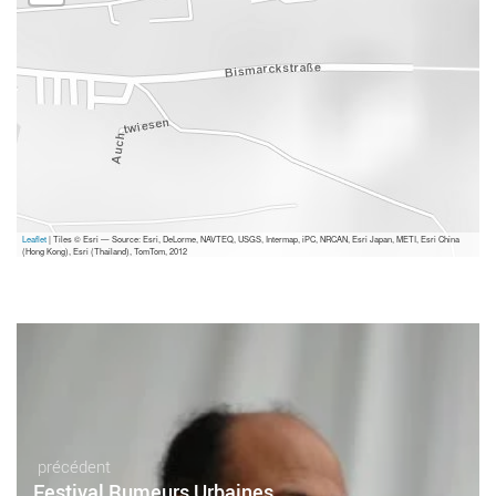
Leaflet
| Tiles © Esri — Source: Esri, DeLorme, NAVTEQ, USGS, Intermap, iPC, NRCAN, Esri Japan, METI, Esri China
(Hong Kong), Esri (Thailand), TomTom, 2012
précédent
Festival Rumeurs Urbaines