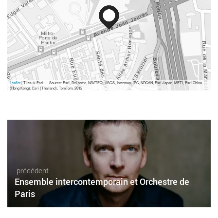
Leaflet
| Tiles © Esri — Source: Esri, DeLorme, NAVTEQ, USGS, Intermap, iPC, NRCAN, Esri Japan, METI, Esri China
(Hong Kong), Esri (Thailand), TomTom, 2012
précédent
Ensemble intercontemporain et Orchestre de
Paris