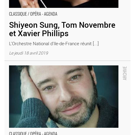
CLASSIQUE / OPÉRA - AGENDA
Shiyeon Sung, Tom Novembre
et Xavier Phillips
L’Orchestre National d’Ile-de-France réunit [...]
Le jeudi 18 avril 2019
Benjamin Levy dirige un programme 100% Berlioz à la tête de
l’Orchestre Lamoureux. - Critique sortie Classique / Opéra Paris
Théâtre des Champs-Élysées
CLASSIQUE / OPÉRA - AGENDA