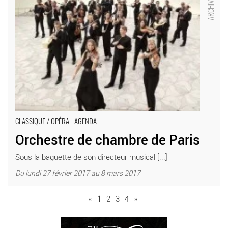
Opéra Paris Théâtre des Champs-Élysées
CLASSIQUE / OPÉRA - AGENDA
Orchestre de chambre de Paris
Sous la baguette de son directeur musical [...]
Du lundi 27 février 2017 au 8 mars 2017
«
1
2
3
4
»