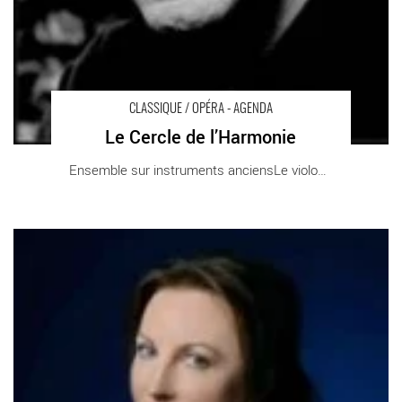
CLASSIQUE / OPÉRA - AGENDA
Le Cercle de l’Harmonie
Ensemble sur instruments anciensLe violon [...]
Muza Rubackyté - Critique sortie Classique / Opéra