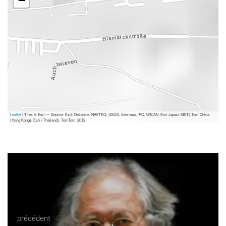
−
Leaflet
| Tiles © Esri — Source: Esri, DeLorme, NAVTEQ, USGS, Intermap, iPC, NRCAN, Esri Japan, METI, Esri China
(Hong Kong), Esri (Thailand), TomTom, 2012
précédent