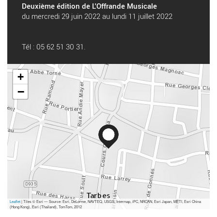
Deuxième édition de L'Offrande Musicale
du mercredi 29 juin 2022 au lundi 11 juillet 2022
Tél : 05 62 51 30 31.
+
−
Leaflet
| Tiles © Esri — Source: Esri, DeLorme, NAVTEQ, USGS, Intermap, iPC, NRCAN, Esri Japan, METI, Esri China
(Hong Kong), Esri (Thailand), TomTom, 2012