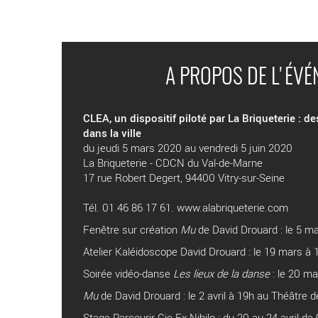
A PROPOS DE L'ÉV
CLEA, un dispositif piloté par La Briqueterie : d
dans la ville
du jeudi 5 mars 2020 au vendredi 5 juin 2020
La Briqueterie - CDCN du Val-de-Marne
17 rue Robert Degert, 94400 Vitry-sur-Seine
Tél. 01 46 86 17 61. www.alabriqueterie.com
Fenêtre sur création
Mu
de David Drouard : le 5 m
Atelier Kaléidoscope David Drouard : le 19 mars à 
Soirée vidéo-danse
Les lieux de la danse
: le 20 ma
Mu
de David Drouard : le 2 avril à 19h au Théâtre de
Stage Parcourir Cie Ex Nihilo : du 20 au 24 avril d