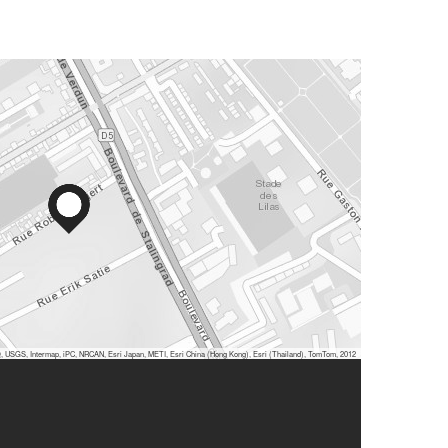
 USGS, Intermap, iPC, NRCAN, Esri Japan, METI, Esri China (Hong Kong), Esri (Thailand), TomTom, 2012