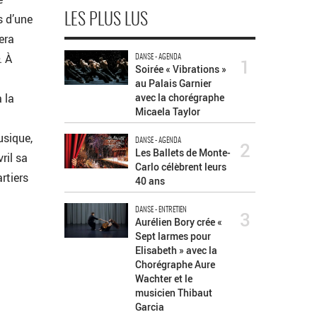
s d’une
LES PLUS LUS
era
. À
DANSE - AGENDA
1
Soirée « Vibrations »
au Palais Garnier
 la
avec la chorégraphe
Micaela Taylor
usique,
DANSE - AGENDA
2
Les Ballets de Monte-
ril sa
Carlo célèbrent leurs
rtiers
40 ans
DANSE - ENTRETIEN
3
Aurélien Bory crée «
Sept larmes pour
Elisabeth » avec la
Chorégraphe Aure
Wachter et le
musicien Thibaut
Garcia