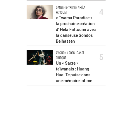
DANSE - ENTRETIEN / HÉLA
4
FATTOUMI
« Twama Paradise »
la prochaine création
d’ Héla Fattoumi avec
la danseuse Sondos
Belhassen
AVIGNON / 2026 - DANSE -
5
CRITIQUE
Un « Sacre »
taïwanais : Huang
Huai Te puise dans
une mémoire intime