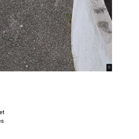
©
et
es