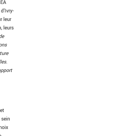
LEA
d’Ivry-
r leur
, leurs
de
ions
ture
les.
apport
et
 sein
hoix
e