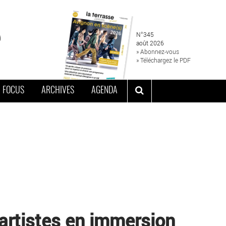
N°345
août 2026
» Abonnez-vous
» Téléchargez le PDF
FOCUS
ARCHIVES
AGENDA
s artistes en immersion