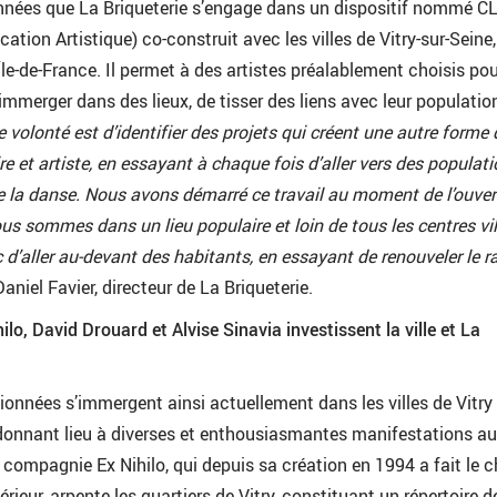
 années que La Briqueterie s’engage dans un dispositif nommé C
ation Artistique) co-construit avec les villes de Vitry-sur-Seine, 
Île-de-France. Il permet à des artistes préalablement choisis pou
immerger dans des lieux, de tisser des liens avec leur population
e volonté est d’identifier des projets qui créent une autre forme 
oire et artiste, en essayant à chaque fois d’aller vers des populat
e la danse. Nous avons démarré ce travail au moment de l’ouver
us sommes dans un lieu populaire et loin de tous les centres vil
c d’aller au-devant des habitants, en essayant de renouveler le r
Daniel Favier, directeur de La Briqueterie.
lo, David Drouard et Alvise Sinavia investissent la ville et La
ionnées s’immergent ainsi actuellement dans les villes de Vitry 
x donnant lieu à diverses et enthousiasmantes manifestations au
a compagnie Ex Nihilo, qui depuis sa création en 1994 a fait le c
érieur, arpente les quartiers de Vitry, constituant un répertoire d