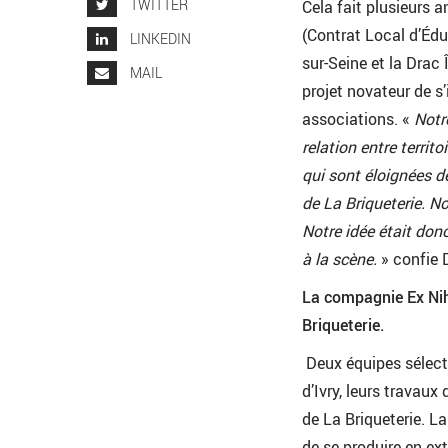
TWITTER
Cela fait plusieurs
(Contrat Local d’Éduc
LINKEDIN
sur-Seine et la Drac 
MAIL
projet novateur de s’
associations. «
Notr
relation entre territ
qui sont éloignées d
de La Briqueterie. No
Notre idée était don
à la scène.
» confie 
La compagnie Ex Nihi
Briqueterie.
Deux équipes sélect
d’Ivry, leurs travau
de La Briqueterie. L
de se produire en ext