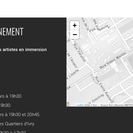
+
ÉNEMENT
−
es artistes en immersion
ars à 19h30.
19h30.
Leaflet
| Tiles © Esri — Source: Esri, DeLorme, NAVTEQ,
rs à 19h30 et 20h45.
s Quartiers d’Ivry.
e 9h30 à 17h30.