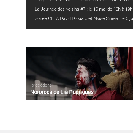
La Journée des voisins #7 : le 16 mai de 12h à 19h
Soirée CLEA David Drouard et Alvise Sinivia : le 5 ju
précédent
Nororoca de Lia Rodrigues