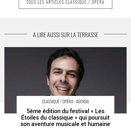
TOUS LES ARTICLES CLASSIQUE / OPÉRA
suivant
Laure Favre-Kahn, Nemanja Radulovic et
Emmanuelle Bertrand
A LIRE AUSSI SUR LA TERRASSE
5ème édition du festival « Les Étoiles du classique » qui
poursuit son aventure musicale et humaine - Critique sortie
Classique / Opéra Saint-Germain-en-Laye Théâtre Alexandre
Dumas
CLASSIQUE / OPÉRA - AGENDA
5ème édition du festival « Les
Étoiles du classique » qui poursuit
son aventure musicale et humaine