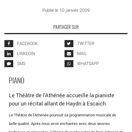
Publié le 10 janvier 2009
PARTAGER SUR
FACEBOOK
TWITTER
LINKEDIN
MAIL
SMS
WHATSAPP
PIANO
Le Théâtre de l’Athénée accueille la pianiste
pour un récital allant de Haydn à Escaich.
Le Théâtre de l’Athénée poursuit sa programmation musicale de
belle qualité. Après nous avoir enchantés avec deux œuvres
loufoques et grinçantes (
L’Opéra de quatre notes
de Tom Johnson et