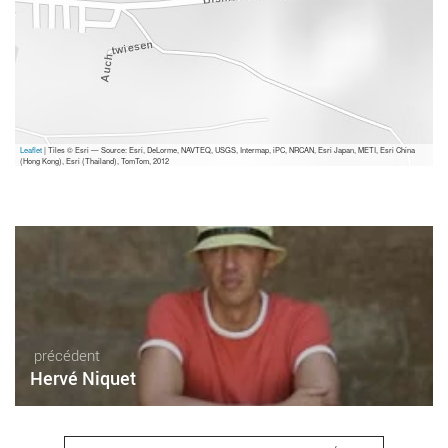
Leaflet
| Tiles © Esri — Source: Esri, DeLorme, NAVTEQ, USGS, Intermap, iPC, NRCAN, Esri Japan, METI, Esri China
(Hong Kong), Esri (Thailand), TomTom, 2012
précédent
Hervé Niquet