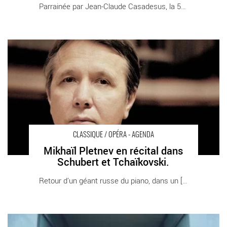
Parrainée par Jean-Claude Casadesus, la 5ème [...]
Mikhaïl Pletnev en récital dans Schubert et Tchaïkovski. -
Critique sortie Classique / Opéra Paris Théâtre des Champs-
Élysées
CLASSIQUE / OPÉRA - AGENDA
Mikhaïl Pletnev en récital dans
Schubert et Tchaïkovski.
Retour d’un géant russe du piano, dans un [...]
Quatuor Diotima - Critique sortie Classique / Opéra