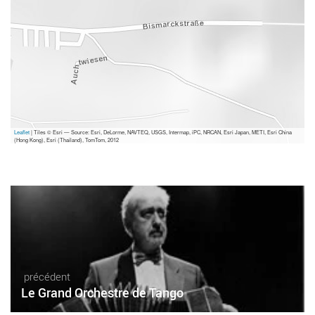
Leaflet
| Tiles © Esri — Source: Esri, DeLorme, NAVTEQ, USGS, Intermap, iPC, NRCAN, Esri Japan, METI, Esri China
(Hong Kong), Esri (Thailand), TomTom, 2012
précédent
Le Grand Orchestre de Tango