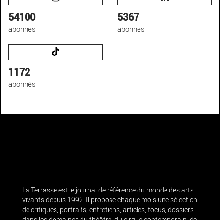
54100
5367
abonnés
abonnés
1172
abonnés
La Terrasse est le journal de référence du monde des arts
vivants depuis 1992. Il propose chaque mois une sélection
de critiques, portraits, entretiens, articles, focus, dossiers
dans les domaines du théâtre, du cirque contemporain, de