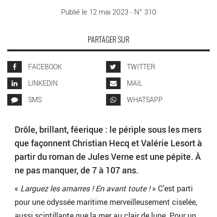
Publié le 12 mai 2023 - N° 310
PARTAGER SUR
FACEBOOK
TWITTER
LINKEDIN
MAIL
SMS
WHATSAPP
Drôle, brillant, féerique : le périple sous les mers
que façonnent Christian Hecq et Valérie Lesort à
partir du roman de Jules Verne est une pépite. À
ne pas manquer, de 7 à 107 ans.
«
Larguez les amarres ! En avant toute !
» C’est parti
pour une odyssée maritime merveilleusement ciselée,
aussi scintillante que la mer au clair de lune. Pour un