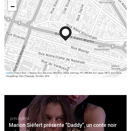
−
Leaflet
| Tiles © Esri — Source: Esri, DeLorme, NAVTEQ, USGS, Intermap, iPC, NRCAN, Esri Japan, METI, Esri China
(Hong Kong), Esri (Thailand), TomTom, 2012
précédent
Marion Siéfert présente "Daddy", un conte noir