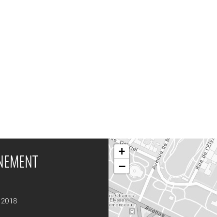
+
ÉNEMENT
−
t 2018