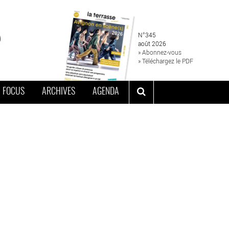
N°345
août 2026
» Abonnez-vous
» Téléchargez le PDF
FOCUS
ARCHIVES
AGENDA