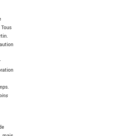
e
. Tous
tin.
caution
r
oration
mps.
oins
de
, mais