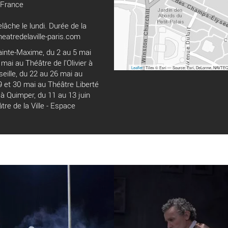
 France
âche le lundi. Durée de la
heatredelaville-paris.com
ainte-Maxime, du 2 au 5 mai
mai au Théâtre de l’Olivier à
Leaflet
| Tiles © Esri — Source: Esri, DeLorme, NAVTEQ,
eille, du 22 au 26 mai au
 et 30 mai au Théâtre Liberté
 à Quimper, du 11 au 13 juin
tre de la Ville - Espace