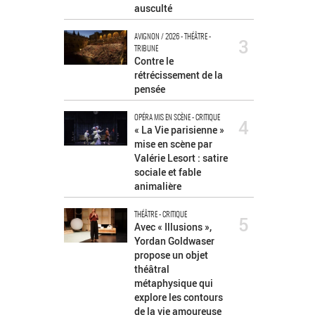
ausculté
AVIGNON / 2026 - THÉÂTRE -
3
TRIBUNE
Contre le
rétrécissement de la
pensée
OPÉRA MIS EN SCÈNE - CRITIQUE
4
« La Vie parisienne »
mise en scène par
Valérie Lesort : satire
sociale et fable
animalière
THÉÂTRE - CRITIQUE
5
Avec « Illusions »,
Yordan Goldwaser
propose un objet
théâtral
métaphysique qui
explore les contours
de la vie amoureuse