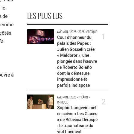
 ici
e de
LES PLUS LUS
 Jérôme
côtés
AVIGNON / 2026 - 2026 - CRITIQUE
1
Cour d’honneur du
’a
palais des Papes :
Julien Gosselin crée
« Maldoror », une
plongée dans l’œuvre
de Roberto Bolaño
dont la démesure
ouvre à
impressionne et
parfois indispose
AVIGNON / 2026 - THÉÂTRE -
2
CRITIQUE
Sophie Langevin met
en scène « Les Glaces
» de Rébecca Déraspe
: le traumatisme du
viol finement