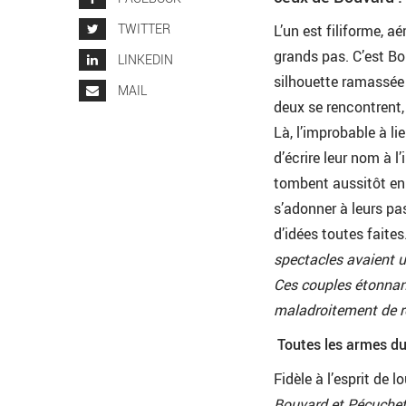
TWITTER
L’un est filiforme, a
grands pas. C’est Bou
LINKEDIN
silhouette ramassée
MAIL
deux se rencontrent,
Là, l’improbable à lie
d’écrire leur nom à l
tombent aussitôt en 
s’adonner à leurs pa
d’idées toutes faites
spectacles avaient u
Ces couples étonnant
maladroitement de rés
Toutes les armes du
Fidèle à l’esprit de 
Bouvard et Pécuche