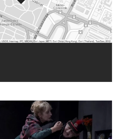
 USGS, Intermap, iPC, NRCAN, Esri Japan, METI, Esri China (Hong Kong), Esri (Thailand), TomTom, 2012