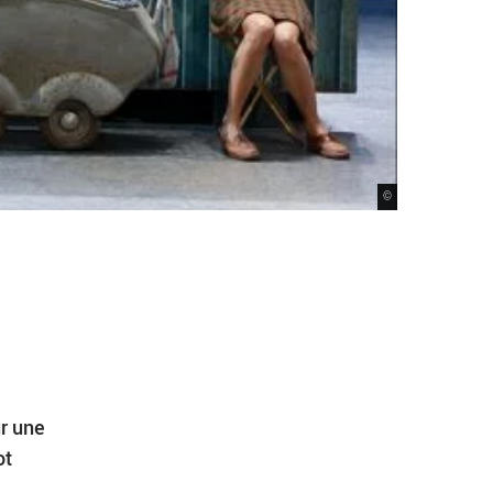
©
r une
ot