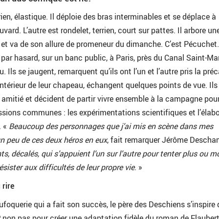
érien, élastique. Il déploie des bras interminables et se déplace à
vard. L’autre est rondelet, terrien, court sur pattes. Il arbore un
 et va de son allure de promeneur du dimanche. C’est Pécuchet
 par hasard, sur un banc public, à Paris, près du Canal Saint-Mar
u. Ils se jaugent, remarquent qu’ils ont l’un et l’autre pris la pré
’intérieur de leur chapeau, échangent quelques points de vue. Ils
amitié et décident de partir vivre ensemble à la campagne pou
ssions communes : les expérimentations scientifiques et l’élab
. «
Beaucoup des personnages que j’ai mis en scène dans mes
n peu de ces deux héros en eux
, fait remarquer Jérôme Descha
s, décalés, qui s’appuient l’un sur l’autre pour tenter plus ou m
ister aux difficultés de leur propre vie
. »
 rire
loufoquerie qui a fait son succès, le père des Deschiens s’inspire 
t
non pas pour créer une adaptation fidèle du roman de Flaubert