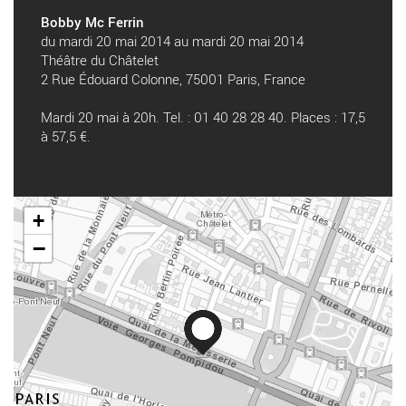
Bobby Mc Ferrin
du mardi 20 mai 2014 au mardi 20 mai 2014
Théâtre du Châtelet
2 Rue Édouard Colonne, 75001 Paris, France
Mardi 20 mai à 20h. Tel. : 01 40 28 28 40. Places : 17,5
à 57,5 €.
+
−