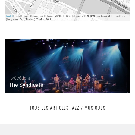
Leaflet
| Tiles © Esri — Source: Esri, DeLorme, NAVTEQ, USGS, Intermap, iPC, NRCAN, Esri Japan, METI, Esri China
(Hong Kong), Esri (Thailand), TomTom, 2012
précédent
The Syndicate
TOUS LES ARTICLES JAZZ / MUSIQUES
suivant