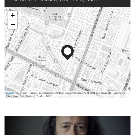
+
−
Leaflet
| Tiles © Esri — Source: Esri, DeLorme, NAVTEQ, USGS, Intermap, iPC, NRCAN, Esri Japan, METI, Esri China
(Hong Kong), Esri (Thailand), TomTom, 2012