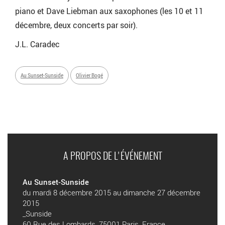
piano et Dave Liebman aux saxophones (les 10 et 11
décembre, deux concerts par soir).
J.L. Caradec
Au Sunset-Sunside
Olivier Bogé
A PROPOS DE L'ÉVÉNEMENT
Au Sunset-Sunside
du mardi 8 décembre 2015 au dimanche 27 décembre
2015
_Sunside
60 Rue des Lombards, 75001 Paris, France