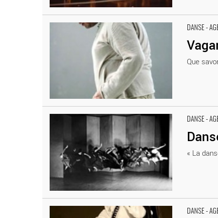
Vagamondes - Critique sortie Danse
DANSE - AG
Vaga
Que savons
Danse et résistance - Critique sortie Danse
DANSE - AG
Danse
« La danse
Dressed to kill… killed to dress… - Critique sortie Danse
DANSE - AG