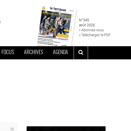
N°345
août 2026
» Abonnez-vous
» Téléchargez le PDF
FOCUS
ARCHIVES
AGENDA