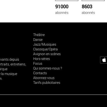
91000
8603
abonnés
abonnés
Théâtre
Danse
Jazz/Musiques
Classique/Opéra
Avignon en scènes
Hors-séries
vivants depuis
Focus
traits, entretiens,
Qui sommes-nous ?
cirque
Contacts
e la musique
Abonnez-vous
n.
Tarifs publicitaires