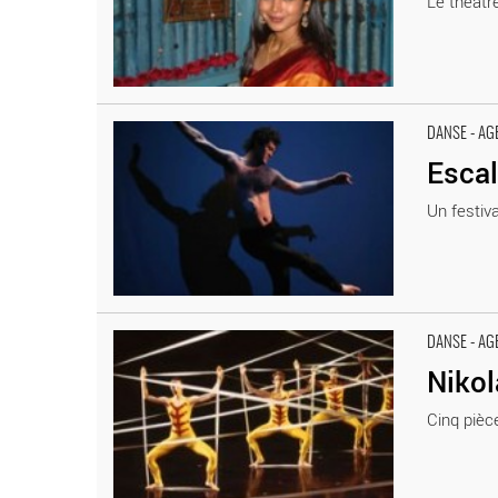
Le théâtre
Escales Danse en Val d’Oise - Critique sortie Danse
DANSE - AG
Escal
Un festiva
Nikolais Dance Theatre - Critique sortie Danse
DANSE - AG
Nikol
Cinq pièce