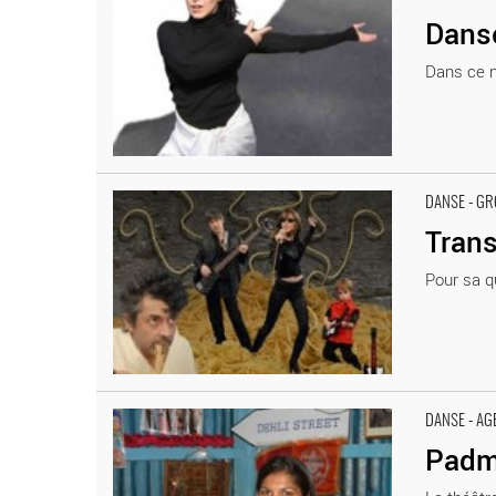
Dans
Dans ce n
Transdisciplinaire Exit 2008 - Critique sortie Danse
DANSE - GR
Trans
Pour sa qu
Padmâvatî - Critique sortie Danse
DANSE - AG
Padm