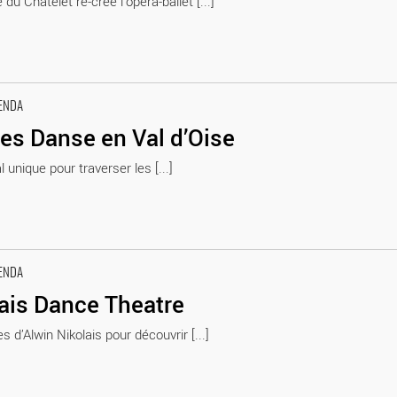
 du Châtelet re-crée l’opéra-ballet [...]
ENDA
es Danse en Val d’Oise
l unique pour traverser les [...]
ENDA
ais Dance Theatre
s d’Alwin Nikolais pour découvrir [...]