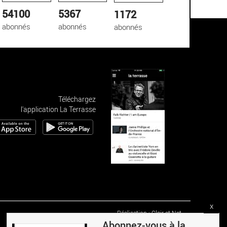
54100
5367
1172
abonnés
abonnés
abonnés
Téléchargez
l'application La Terrasse
x
Réalisation : Clair et Net.
Abonnez-vous à la