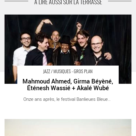
A LIRE AUSSI SUR LA TERRASSE
Mahmoud Ahmed, Girma Béyèné, Éténesh Wassié + Akalé
Wubé - Critique sortie Jazz / Musiques Bobigny MC93 – Maison
de la Culture de Seine-Saint-Denis
JAZZ / MUSIQUES - GROS PLAN
Mahmoud Ahmed, Girma Béyèné,
Éténesh Wassié + Akalé Wubé
Onze ans après, le festival Banlieues Bleues [...]
Liniker e os Caramelows - Critique sortie Jazz / Musiques
Montreuil La Marbrerie