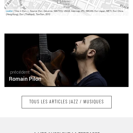
Leaflet
| Tiles © Esri — Source: Esri, DeLorme, NAVTEQ, USGS, Intermap, iPC, NRCAN, Esri Japan, METI, Esri China
(Hong Kong), Esri (Thailand), TomTom, 2012
précédent
Romain Pilon
TOUS LES ARTICLES JAZZ / MUSIQUES
suivant
Pat Martino Organ Trio