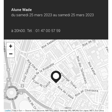
Alune Wade
du samedi 25 mars 2023 au samedi 25 mars 2023
à 20h00. Tél. : 01 47 00 57 59
+
−
Leaflet
| Tiles © Esri — Source: Esri, DeLorme, NAVTEQ, USGS, Intermap, iPC, NRCAN, Esri Japan, METI, Esri China