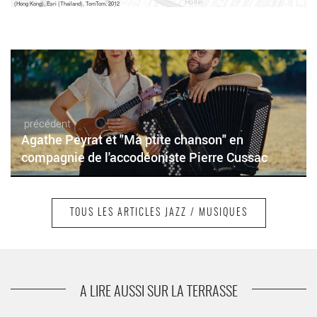
(Hong Kong), Esri (Thailand), TomTom, 2012
précédent
Agathe Peyrat et "Ma ptite chanson" en
compagnie de l'accodéoniste Pierre Cussac
TOUS LES ARTICLES JAZZ / MUSIQUES
suivant
Anouar Brahem avec Bjorn Meyer, Klaus Gesing
et Khaled Yassine. Une belle promesse !
A LIRE AUSSI SUR LA TERRASSE