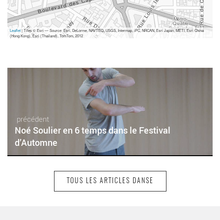
Leaflet
| Tiles © Esri — Source: Esri, DeLorme, NAVTEQ, USGS, Intermap, iPC, NRCAN, Esri Japan, METI, Esri China
(Hong Kong), Esri (Thailand), TomTom, 2012
précédent
Noé Soulier en 6 temps dans le Festival
d’Automne
TOUS LES ARTICLES DANSE
suivant
Benjamin Millepied présente enfin sa version de