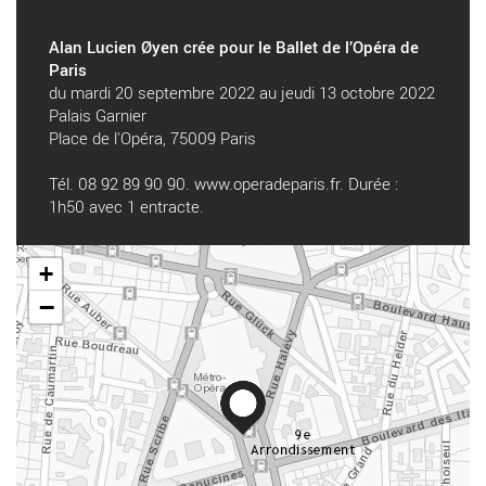
Alan Lucien Øyen crée pour le Ballet de l’Opéra de
Paris
du mardi 20 septembre 2022 au jeudi 13 octobre 2022
Palais Garnier
Place de l'Opéra, 75009 Paris
Tél. 08 92 89 90 90.
www.operadeparis.fr
. Durée :
1h50 avec 1 entracte.
+
−