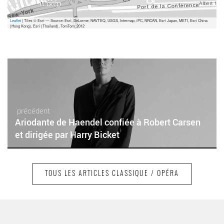
Leaflet
| Tiles © Esri — Source: Esri, DeLorme, NAVTEQ, USGS, Intermap, iPC, NRCAN, Esri Japan, METI, Esri China
(Hong Kong), Esri (Thailand), TomTom, 2012
précédent
Ariodante de Haendel confiée à Robert Carsen
et dirigée par Harry Bicket
TOUS LES ARTICLES CLASSIQUE / OPÉRA
suivant
We are eternal, autour de Da Ponte mis en