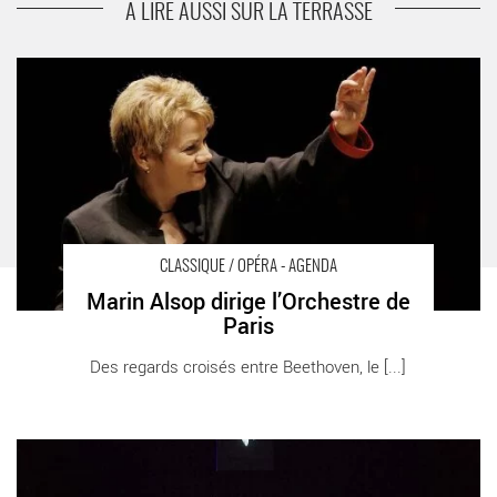
scène par Marie-Louise Bischofberger
A LIRE AUSSI SUR LA TERRASSE
Marin Alsop dirige l’Orchestre de Paris - Critique sortie
Classique / Opéra Paris Philharmonie
CLASSIQUE / OPÉRA - AGENDA
Marin Alsop dirige l’Orchestre de
Paris
Des regards croisés entre Beethoven, le [...]
Custodians of the Sky, la nouvelle œuvre du compositeur Luke
Styles interprétée par l’ensemble Le Balcon au Musée Branly -