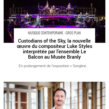
Critique sortie Classique / Opéra Paris Musée du Quai Branly-
Jacques Chirac — Théâtre Claude Lévi-Strauss
MUSIQUE CONTEMPORAINE - GROS PLAN
Custodians of the Sky, la nouvelle
œuvre du compositeur Luke Styles
interprétée par l’ensemble Le
Balcon au Musée Branly
En prolongement de l’exposition « Songlines, [...]
Les oratorios de Pâques et de l’Ascension de Bach - Critique
sortie Classique / Opéra Boulogne-Billancourt La Seine Musicale