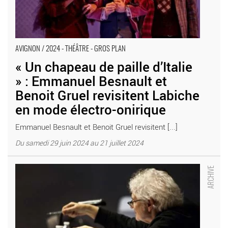
AVIGNON / 2024 - THÉÂTRE - GROS PLAN
« Un chapeau de paille d’Italie
» : Emmanuel Besnault et
Benoit Gruel revisitent Labiche
en mode électro-onirique
Emmanuel Besnault et Benoit Gruel revisitent [...]
Du samedi 29 juin 2024 au 21 juillet 2024
Alain Françon met en scène « Un Chapeau de paille d’Italie » de
Labiche, au-delà des stéréotypes - Critique sortie Théâtre Paris
Théâtre de la Porte Saint-Martin